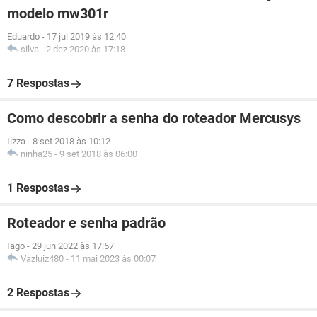
modelo mw301r
Eduardo
-
17 jul 2019 às 12:40
silva
-
2 dez 2020 às 17:18
7 Respostas
Como descobrir a senha do roteador Mercusys
Ilzza
-
8 set 2018 às 10:12
ninha25
-
9 set 2018 às 06:00
1 Respostas
Roteador e senha padrão
Iago
-
29 jun 2022 às 17:57
Vazluiz480
-
11 mai 2023 às 00:07
2 Respostas