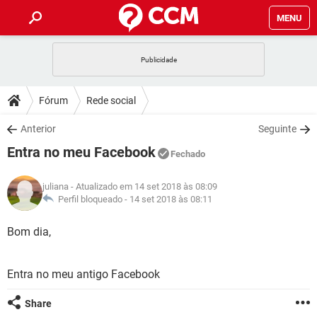
MENU
INÍCIO
JOGOS
WHATSAPP
DICAS
Fórum
Rede social
CELULAR
FACEBOOK
JOGOS
WHATSAPP
DOWNLOADS
Anterior
Seguinte
OUTLOOK
EXCEL
CELULAR
FACEBOOK
Entra no meu Facebook
INSTAGRAM
JOGOS
GMAIL
WHATSAPP
Fechado
FÓRUM
OUTLOOK
EXCEL
GUIA DE COMPRAS
CELULAR
FACEBOOK
juliana
- Atualizado em 14 set 2018 às 08:09
INSTAGRAM
JOGOS
GMAIL
WHATSAPP
GLOSSÁRIO
Perfil bloqueado -
14 set 2018 às 08:11
OUTLOOK
EXCEL
GUIA DE COMPRAS
CELULAR
FACEBOOK
INSTAGRAM
JOGOS
GMAIL
WHATSAPP
Bom dia,
OUTLOOK
EXCEL
GUIA DE COMPRAS
CELULAR
FACEBOOK
INSTAGRAM
GMAIL
Entra no meu antigo Facebook
OUTLOOK
EXCEL
GUIA DE COMPRAS
INSTAGRAM
GMAIL
Share