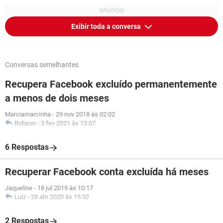
Exibir toda a conversa
Conversas semelhantes
Recupera Facebook excluído permanentemente
a menos de dois meses
Marciamarcinha
-
29 nov 2018 às 02:02
Robson
-
3 fev 2021 às 13:07
6 Respostas
Recuperar Facebook conta excluída há meses
Jaqueline
-
18 jul 2019 às 10:17
Luiz
-
28 abr 2020 às 15:32
2 Respostas