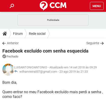
MENU
INÍCIO
JOGOS
WHATSAPP
DICAS
Fórum
Rede social
CELULAR
FACEBOOK
JOGOS
WHATSAPP
DOWNLOADS
Anterior
Seguinte
OUTLOOK
EXCEL
CELULAR
FACEBOOK
Facebook excluído com senha esquecida
INSTAGRAM
JOGOS
GMAIL
WHATSAPP
FÓRUM
OUTLOOK
EXCEL
Fechado
GUIA DE COMPRAS
CELULAR
FACEBOOK
INSTAGRAM
JOGOS
GMAIL
WHATSAPP
GLOSSÁRIO
OUTLOOK
LUISANTONIOANTONIO
- Atualizado em 14 set 2018 às 09:29
EXCEL
GUIA DE COMPRAS
CELULAR
FACEBOOK
wilhanvieira007@gmail.com -
23 ago 2019 às 21:33
INSTAGRAM
JOGOS
GMAIL
WHATSAPP
OUTLOOK
EXCEL
Bom dia,
GUIA DE COMPRAS
CELULAR
FACEBOOK
INSTAGRAM
GMAIL
Quero entrar no meu Facebook excluído mais perdi a senha ,
OUTLOOK
EXCEL
GUIA DE COMPRAS
como faco?
INSTAGRAM
GMAIL