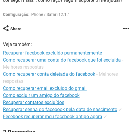
consegui mais... como faço? Algum suporte p me ajudar?
GUIA DE COMPRAS
Configuração:
iPhone / Safari 12.1.1
Share
Veja também:
Recuperar facebook excluído permanentemente
Como recuperar uma conta do facebook que foi excluída
-
Melhores respostas
Como recuperar conta deletada do facebook
- Melhores
respostas
Como recuperar email excluido do gmail
Como excluir um amigo do facebook
Recuperar contatos excluídos
Recuperar senha do facebook pela data de nascimento
✓
Fecebook recuperar meu facebook antigo agora
✓