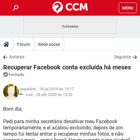
MENU
INÍCIO
JOGOS
WHATSAPP
DICAS
Fórum
Rede social
CELULAR
FACEBOOK
JOGOS
WHATSAPP
DOWNLOADS
Anterior
Seguinte
OUTLOOK
EXCEL
CELULAR
FACEBOOK
Recuperar Facebook conta excluída há meses
INSTAGRAM
JOGOS
GMAIL
WHATSAPP
FÓRUM
OUTLOOK
EXCEL
Fechado
GUIA DE COMPRAS
CELULAR
FACEBOOK
INSTAGRAM
JOGOS
GMAIL
WHATSAPP
GLOSSÁRIO
OUTLOOK
Jaqueline
- 18 jul 2019 às 10:17
EXCEL
GUIA DE COMPRAS
CELULAR
FACEBOOK
Luiz -
28 abr 2020 às 15:32
INSTAGRAM
JOGOS
GMAIL
WHATSAPP
OUTLOOK
EXCEL
Bom dia,
GUIA DE COMPRAS
CELULAR
FACEBOOK
INSTAGRAM
GMAIL
Pedi para minha secretária desativar meu Facebook
OUTLOOK
EXCEL
GUIA DE COMPRAS
temporariamente, e el acabou excluindo, depois de um
INSTAGRAM
GMAIL
tempo fui tentar entrar p recuperar minhas fotos, e não