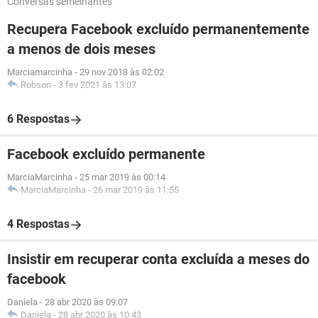
Conversas semelhantes
Recupera Facebook excluído permanentemente
a menos de dois meses
Marciamarcinha
-
29 nov 2018 às 02:02
Robson
-
3 fev 2021 às 13:07
6 Respostas
Facebook excluído permanente
MarciaMarcinha
-
25 mar 2019 às 00:14
MarciaMarcinha
-
26 mar 2019 às 11:55
4 Respostas
Insistir em recuperar conta excluída a meses do
facebook
Daniela
-
28 abr 2020 às 09:07
Daniela
-
28 abr 2020 às 10:43