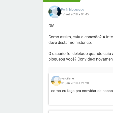
Perfil bloqueado
17 set 2018 à 04:45
Olá
Como assim, caiu a conexão? A int
deve destar no histórico.
O usuário foi deletado quando caiu
bloqueou você? Convide-o novamen
valcilene
31 jan 2019 à 21:28
como eu faço pra convidar de nosso