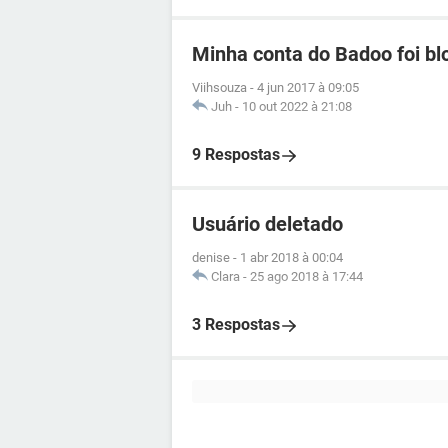
Minha conta do Badoo foi b
Viihsouza
-
4 jun 2017 à 09:05
Juh
-
10 out 2022 à 21:08
9 Respostas
Usuário deletado
denise
-
1 abr 2018 à 00:04
Clara
-
25 ago 2018 à 17:44
3 Respostas