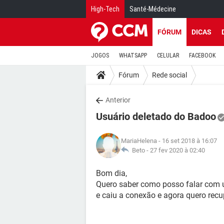
High-Tech
Santé-Médecine
FÓRUM
DICAS
JOGOS
WHATSAPP
CELULAR
FACEBOOK
Fórum
Rede social
Anterior
Usuário deletado do Badoo
MariaHelena
- 16 set 2018 à 16:07
Beto -
27 fev 2020 à 02:40
Bom dia,
Quero saber como posso falar com 
e caiu a conexão e agora quero recu