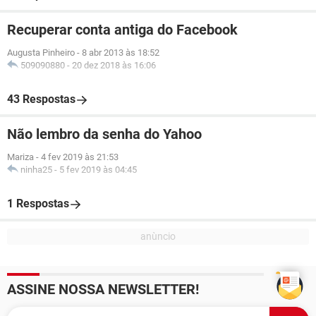
Recuperar conta antiga do Facebook
Augusta Pinheiro
-
8 abr 2013 às 18:52
509090880
-
20 dez 2018 às 16:06
43 Respostas
Não lembro da senha do Yahoo
Mariza
-
4 fev 2019 às 21:53
ninha25
-
5 fev 2019 às 04:45
1 Respostas
ASSINE NOSSA NEWSLETTER!