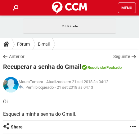
MENU
INÍCIO
JOGOS
WHATSAPP
DICAS
Fórum
E-mail
CELULAR
FACEBOOK
JOGOS
WHATSAPP
DOWNLOADS
Anterior
Seguinte
OUTLOOK
EXCEL
CELULAR
FACEBOOK
Recuperar a senha do Gmail
INSTAGRAM
JOGOS
GMAIL
WHATSAPP
Resolvido
/Fechado
FÓRUM
OUTLOOK
EXCEL
GUIA DE COMPRAS
CELULAR
FACEBOOK
MauraTamara
- Atualizado em 21 set 2018 às 04:12
INSTAGRAM
JOGOS
GMAIL
WHATSAPP
GLOSSÁRIO
Perfil bloqueado -
21 set 2018 às 04:13
OUTLOOK
EXCEL
GUIA DE COMPRAS
CELULAR
FACEBOOK
INSTAGRAM
JOGOS
GMAIL
WHATSAPP
Oi
OUTLOOK
EXCEL
GUIA DE COMPRAS
CELULAR
FACEBOOK
Esqueci a minha senha do Gmail.
INSTAGRAM
GMAIL
OUTLOOK
EXCEL
GUIA DE COMPRAS
Share
INSTAGRAM
GMAIL