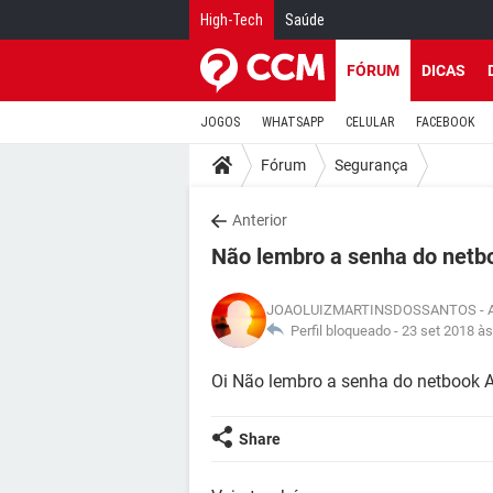
High-Tech
Saúde
FÓRUM
DICAS
JOGOS
WHATSAPP
CELULAR
FACEBOOK
Fórum
Segurança
Anterior
Não lembro a senha do netb
JOAOLUIZMARTINSDOSSANTOS
- 
Perfil bloqueado -
23 set 2018 às
Oi Não lembro a senha do netbook 
Share