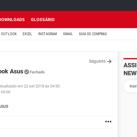
DOWNLOADS
GLOSSÁRIO
OUTLOOK
EXCEL
INSTAGRAM
GMAIL
GUIA DE COMPRAS
Seguinte
ASS
ook Asus
NEW
Fechado
Atualizado em 22 set 2018 às 04:50
 05:00
Asus