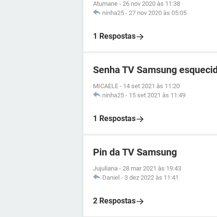
Atumane
-
26 nov 2020 às 11:38
ninha25
-
27 nov 2020 às 05:05
1 Respostas
Senha TV Samsung esqueci
MICAELE
-
14 set 2021 às 11:20
ninha25
-
15 set 2021 às 11:49
1 Respostas
Pin da TV Samsung
Jujuliana
-
28 mar 2021 às 19:43
Daniel
-
3 dez 2022 às 11:41
2 Respostas