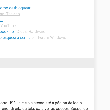
como desbloquear
as -Teclado
el
-
 -YouTube
book hp
-
Dicas -Hardware
o esqueci a senha
✓
-
Fórum Windows
rta USB, inicie o sistema até a página de login,
ferior direita da tela, para ver as opções: Suspender,