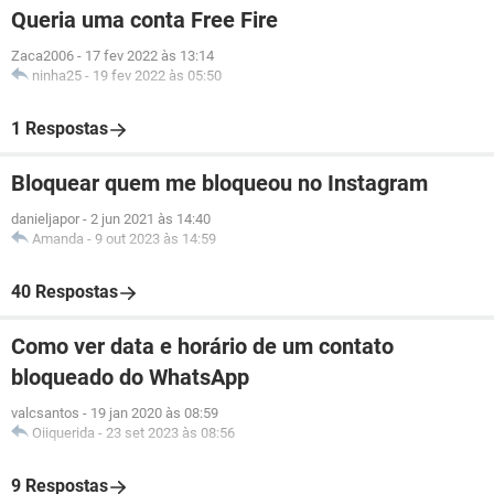
Queria uma conta Free Fire
Zaca2006
-
17 fev 2022 às 13:14
ninha25
-
19 fev 2022 às 05:50
1 Respostas
Bloquear quem me bloqueou no Instagram
danieljapor
-
2 jun 2021 às 14:40
Amanda
-
9 out 2023 às 14:59
40 Respostas
Como ver data e horário de um contato
bloqueado do WhatsApp
valcsantos
-
19 jan 2020 às 08:59
Oiiquerida
-
23 set 2023 às 08:56
9 Respostas