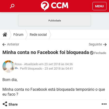
MENU
INÍCIO
JOGOS
WHATSAPP
DICAS
Fórum
Rede social
CELULAR
FACEBOOK
JOGOS
WHATSAPP
DOWNLOADS
Anterior
Seguinte
OUTLOOK
EXCEL
CELULAR
FACEBOOK
Minha conta no Facebook foi bloqueada
INSTAGRAM
JOGOS
GMAIL
WHATSAPP
Fechado
FÓRUM
OUTLOOK
EXCEL
GUIA DE COMPRAS
CELULAR
FACEBOOK
Rosa
- Atualizado em 23 set 2018 às 04:36
INSTAGRAM
JOGOS
GMAIL
WHATSAPP
GLOSSÁRIO
Perfil bloqueado -
23 set 2018 às 04:41
OUTLOOK
EXCEL
GUIA DE COMPRAS
CELULAR
FACEBOOK
INSTAGRAM
JOGOS
GMAIL
WHATSAPP
Bom dia,
OUTLOOK
EXCEL
GUIA DE COMPRAS
CELULAR
FACEBOOK
Minha conta no Facebook está bloqueada temporário o que
INSTAGRAM
GMAIL
eu faco ?
OUTLOOK
EXCEL
GUIA DE COMPRAS
INSTAGRAM
GMAIL
Share