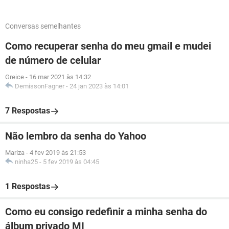
Conversas semelhantes
Como recuperar senha do meu gmail e mudei
de número de celular
Greice
-
16 mar 2021 às 14:32
DemissonFagner
-
24 jan 2023 às 14:01
7 Respostas
Não lembro da senha do Yahoo
Mariza
-
4 fev 2019 às 21:53
ninha25
-
5 fev 2019 às 04:45
1 Respostas
Como eu consigo redefinir a minha senha do
álbum privado MI