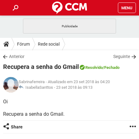
MENU
INÍCIO
JOGOS
WHATSAPP
DICAS
Fórum
Rede social
CELULAR
FACEBOOK
JOGOS
WHATSAPP
DOWNLOADS
Anterior
Seguinte
OUTLOOK
EXCEL
CELULAR
FACEBOOK
Recupera a senha do Gmail
INSTAGRAM
JOGOS
GMAIL
WHATSAPP
Resolvido
/Fechado
FÓRUM
OUTLOOK
EXCEL
GUIA DE COMPRAS
CELULAR
FACEBOOK
Sabrinaferreira
- Atualizado em 23 set 2018 às 04:20
INSTAGRAM
JOGOS
GMAIL
WHATSAPP
GLOSSÁRIO
IsabellaSanttos -
23 set 2018 às 09:13
OUTLOOK
EXCEL
GUIA DE COMPRAS
CELULAR
FACEBOOK
INSTAGRAM
JOGOS
GMAIL
WHATSAPP
Oi
OUTLOOK
EXCEL
GUIA DE COMPRAS
CELULAR
FACEBOOK
Recupera a senha do Gmail.
INSTAGRAM
GMAIL
OUTLOOK
EXCEL
GUIA DE COMPRAS
Share
INSTAGRAM
GMAIL