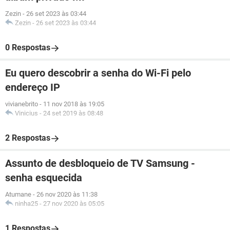
Zezin
-
26 set 2023 às 03:44
Zezin
-
26 set 2023 às 03:44
0 Respostas
Eu quero descobrir a senha do Wi-Fi pelo
endereço IP
vivianebrito
-
11 nov 2018 às 19:05
Vinicius
-
24 set 2019 às 08:48
2 Respostas
Assunto de desbloqueio de TV Samsung -
senha esquecida
Atumane
-
26 nov 2020 às 11:38
ninha25
-
27 nov 2020 às 05:05
1 Respostas