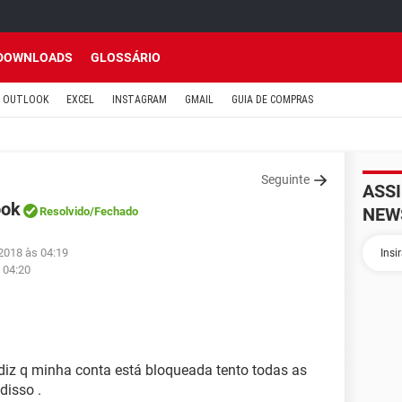
DOWNLOADS
GLOSSÁRIO
OUTLOOK
EXCEL
INSTAGRAM
GMAIL
GUIA DE COMPRAS
Seguinte
ASS
ook
NEW
Resolvido
/Fechado
 2018 às 04:19
 04:20
diz q minha conta está bloqueada tento todas as
disso .