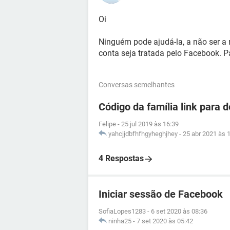
Oi
Ninguém pode ajudá-la, a não ser a 
conta seja tratada pelo Facebook. Pa
Conversas semelhantes
Código da família link para 
Felipe
-
25 jul 2019 às 16:39
yahcjjdbfhfhgyheghjhey
-
25 abr 2021 às 
4 Respostas
Iniciar sessão de Facebook
SofiaLopes1283
-
6 set 2020 às 08:36
ninha25
-
7 set 2020 às 05:42