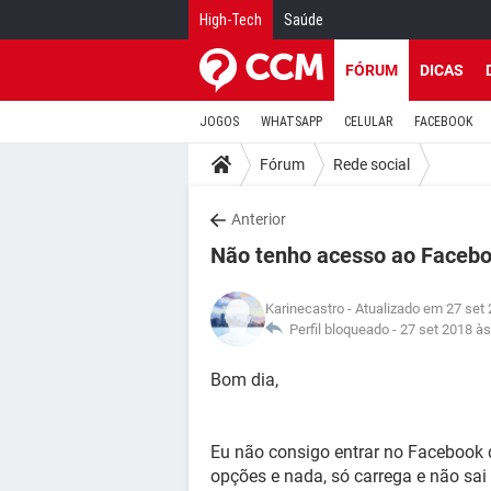
High-Tech
Saúde
FÓRUM
DICAS
JOGOS
WHATSAPP
CELULAR
FACEBOOK
Fórum
Rede social
Anterior
Não tenho acesso ao Faceb
Karinecastro
- Atualizado em 27 set
Perfil bloqueado -
27 set 2018 às
Bom dia,
Eu não consigo entrar no Facebook 
opções e nada, só carrega e não sai 