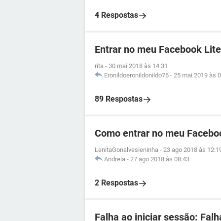
4 Respostas
Entrar no meu Facebook Lite
rita
-
30 mai 2018 às 14:31
Eronildoeronildonildo76
-
25 mai 2019 às 0
89 Respostas
Como entrar no meu Facebo
LenitaGonalvesleninha
-
23 ago 2018 às 12:1
Andreia
-
27 ago 2018 às 08:43
2 Respostas
Falha ao iniciar sessão: Fal