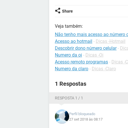
Share
Veja também:
Não tenho mais acesso ao número d
Acesso ao hotmail
-
Dicas -Hotmail
Descobrir dono número celular
-
Dica
Numero da oi
-
Dicas -Oi
Acesso remoto programas
-
Dicas -
Numero da claro
-
Dicas -Claro
1 Respostas
RESPOSTA 1 / 1
Perfil bloqueado
27 set 2018 às 08:17