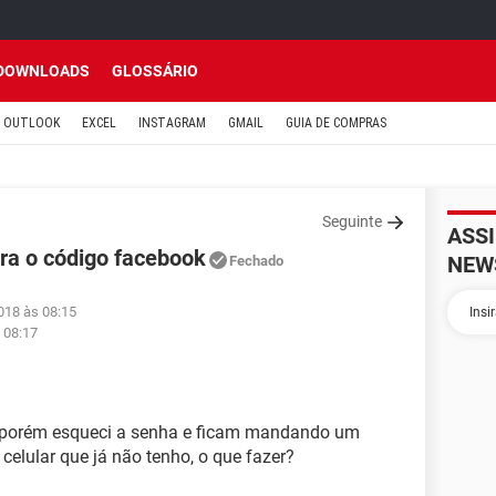
DOWNLOADS
GLOSSÁRIO
OUTLOOK
EXCEL
INSTAGRAM
GMAIL
GUIA DE COMPRAS
Seguinte
ASS
ra o código facebook
NEW
Fechado
018 às 08:15
 08:17
, porém esqueci a senha e ficam mandando um
elular que já não tenho, o que fazer?