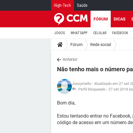
High-Tech
Saúde
FÓRUM
DICAS
JOGOS
WHATSAPP
CELULAR
FACEBOOK
Fórum
Rede social
Anterior
Não tenho mais o número pa
Jossymello
- Atualizado em 27 set 2
Perfil bloqueado -
27 set 2018 às
Bom dia,
Estou tentando entrar no Facebook
código de acesso em um número de c