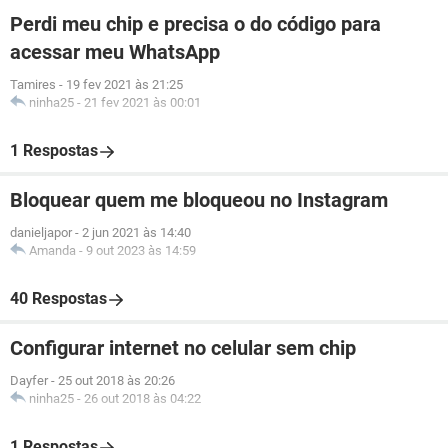
Perdi meu chip e precisa o do código para
acessar meu WhatsApp
Tamires
-
19 fev 2021 às 21:25
ninha25
-
21 fev 2021 às 00:01
1 Respostas
Bloquear quem me bloqueou no Instagram
danieljapor
-
2 jun 2021 às 14:40
Amanda
-
9 out 2023 às 14:59
40 Respostas
Configurar internet no celular sem chip
Dayfer
-
25 out 2018 às 20:26
ninha25
-
26 out 2018 às 04:22
1 Respostas