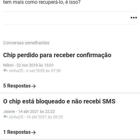
tem mais como recuperá-lo, é isso?
Conversas semelhantes
Chip perdido para receber confirmação
Nilton
-
22 nov 2019 às 15:01
ninha25
-
6 set 2020 às 07:58
5 Respostas
O chip está bloqueado e não recebi SMS
Jaiane
-
14 abr 2021 às 22:22
ninha25
-
16 abr 2021 às 06:25
1 Respostas