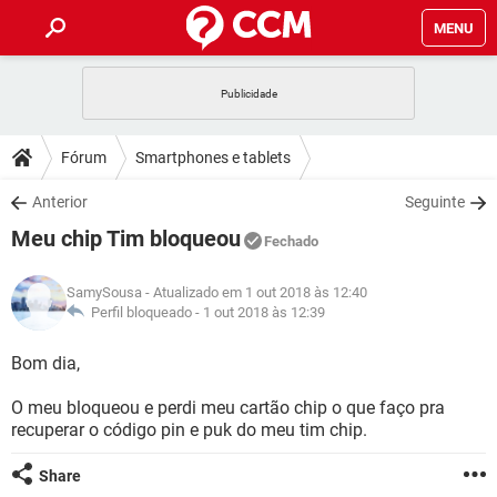
MENU
INÍCIO
JOGOS
WHATSAPP
DICAS
Fórum
Smartphones e tablets
CELULAR
FACEBOOK
JOGOS
WHATSAPP
DOWNLOADS
Anterior
Seguinte
OUTLOOK
EXCEL
CELULAR
FACEBOOK
Meu chip Tim bloqueou
INSTAGRAM
JOGOS
GMAIL
WHATSAPP
Fechado
FÓRUM
OUTLOOK
EXCEL
GUIA DE COMPRAS
CELULAR
FACEBOOK
SamySousa
- Atualizado em 1 out 2018 às 12:40
INSTAGRAM
JOGOS
GMAIL
WHATSAPP
GLOSSÁRIO
Perfil bloqueado -
1 out 2018 às 12:39
OUTLOOK
EXCEL
GUIA DE COMPRAS
CELULAR
FACEBOOK
INSTAGRAM
JOGOS
GMAIL
WHATSAPP
Bom dia,
OUTLOOK
EXCEL
GUIA DE COMPRAS
CELULAR
FACEBOOK
O meu bloqueou e perdi meu cartão chip o que faço pra
INSTAGRAM
GMAIL
recuperar o código pin e puk do meu tim chip.
OUTLOOK
EXCEL
GUIA DE COMPRAS
INSTAGRAM
GMAIL
Share