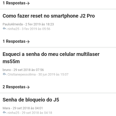
1 Respostas
Como fazer reset no smartphone J2 Pro
PauloAlmeida
-
2 fev 2019 às 18:23
ninha25
-
3 fev 2019 às 05:56
1 Respostas
Esqueci a senha do meu celular multilaser
ms55m
bruno
-
29 set 2018 às 07:56
Cristianepessolima
-
30 jun 2019 às 15:07
2 Respostas
Senha de bloqueio do J5
Mara
-
29 set 2018 às 04:01
ninha25
-
29 set 2018 às 04:18