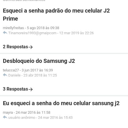
Esqueci a senha padrão do meu celular J2
Prime
mirellyfreitas
-
5 ago 2018 às 09:38
Tinamoreira1993@gmaipcom
-
12 mar 2019 às 22:26
2 Respostas
Desbloqueio do Samsung J2
telucca27
-
3 jun 2017 às 16:39
Daniele
-
23 abr 2018 às 11:25
3 Respostas
Eu esqueci a senha do meu celular sansung j2
mayra
-
24 mar 2016 às 11:58
usuário anônimo
-
24 mar 2016 às 15:43