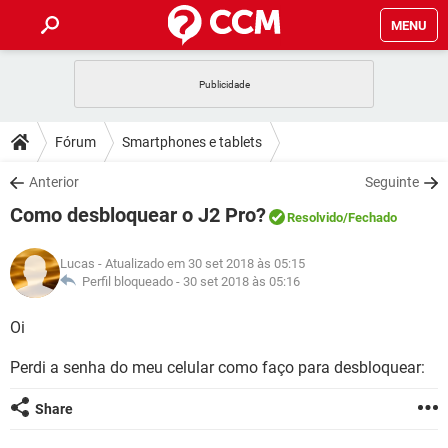
MENU
INÍCIO
JOGOS
WHATSAPP
DICAS
Fórum
Smartphones e tablets
CELULAR
FACEBOOK
JOGOS
WHATSAPP
DOWNLOADS
Anterior
Seguinte
OUTLOOK
EXCEL
CELULAR
FACEBOOK
Como desbloquear o J2 Pro?
INSTAGRAM
JOGOS
GMAIL
WHATSAPP
Resolvido
/Fechado
FÓRUM
OUTLOOK
EXCEL
GUIA DE COMPRAS
CELULAR
FACEBOOK
Lucas
- Atualizado em 30 set 2018 às 05:15
INSTAGRAM
JOGOS
GMAIL
WHATSAPP
GLOSSÁRIO
Perfil bloqueado -
30 set 2018 às 05:16
OUTLOOK
EXCEL
GUIA DE COMPRAS
CELULAR
FACEBOOK
INSTAGRAM
JOGOS
GMAIL
WHATSAPP
Oi
OUTLOOK
EXCEL
GUIA DE COMPRAS
CELULAR
FACEBOOK
Perdi a senha do meu celular como faço para desbloquear:
INSTAGRAM
GMAIL
OUTLOOK
EXCEL
GUIA DE COMPRAS
Share
INSTAGRAM
GMAIL