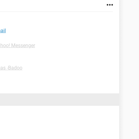
ail
ahoo! Messenger
cas -Badoo