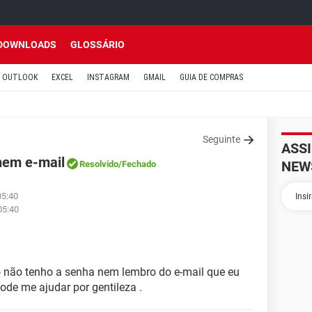
DOWNLOADS
GLOSSÁRIO
OUTLOOK
EXCEL
INSTAGRAM
GMAIL
GUIA DE COMPRAS
Seguinte
ASS
nem e-mail
NEW
Resolvido
/Fechado
05:40
05:40
 não tenho a senha nem lembro do e-mail que eu
pode me ajudar por gentileza .