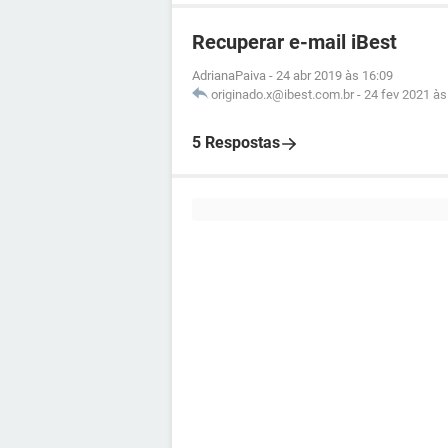
Recuperar e-mail iBest
AdrianaPaiva
-
24 abr 2019 às 16:09
originado.x@ibest.com.br
-
24 fev 2021 às
5 Respostas