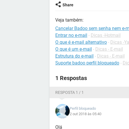
Share
Veja também:
Cancelar Badoo sem senha nem e-m
Entrar no e-mail
-
Dicas -Hotmail
O que é e-mail alternativo
-
Dicas -Y
O que é um e-mail
-
Dicas - E-mail
Estrutura do e-mail
-
Dicas - E-mail
Suporte badoo perfil bloqueado
-
Di
1 Respostas
RESPOSTA 1 / 1
Perfil bloqueado
2 out 2018 às 05:40
Olá