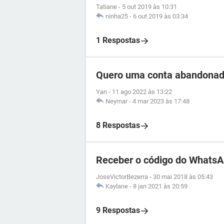
Tatiane
-
5 out 2019 às 10:31
ninha25
-
6 out 2019 às 03:34
1 Respostas
Quero uma conta abandonad
Yan
-
11 ago 2022 às 13:22
Neymar
-
4 mar 2023 às 17:48
8 Respostas
Receber o código do WhatsA
JoseVictorBezerra
-
30 mai 2018 às 05:43
Kaylane
-
8 jan 2021 às 20:59
9 Respostas