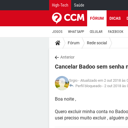
High-Tech
Saúde
FÓRUM
DICAS
JOGOS
WHATSAPP
CELULAR
FACEBOOK
Fórum
Rede social
Anterior
Cancelar Badoo sem senha 
Srgio
- Atualizado em 2 out 2018 às 
Perfil bloqueado -
2 out 2018 às 
Boa noite ,
Quero excluir minha conta no Badoo
usei preciso muito excluir , alguém 