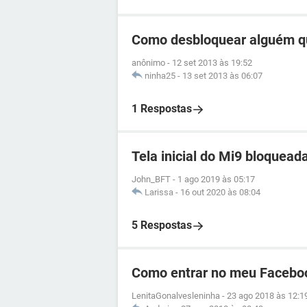
Como desbloquear alguém q
anônimo
-
12 set 2013 às 19:52
ninha25
-
13 set 2013 às 06:07
1 Respostas
Tela inicial do Mi9 bloquead
John_BFT
-
1 ago 2019 às 05:17
Larissa
-
16 out 2020 às 08:04
5 Respostas
Como entrar no meu Facebo
LenitaGonalvesleninha
-
23 ago 2018 às 12:1