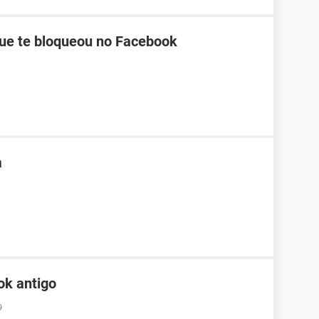
ue te bloqueou no Facebook
a
ok antigo
9