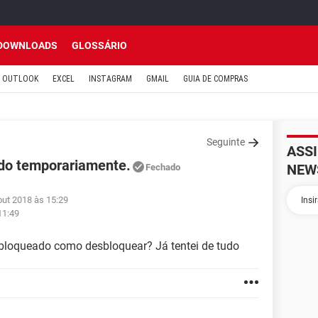
DOWNLOADS
GLOSSÁRIO
OUTLOOK
EXCEL
INSTAGRAM
GMAIL
GUIA DE COMPRAS
Seguinte
ASS
do temporariamente.
NEW
Fechado
out 2018 às 15:29
11:49
loqueado como desbloquear? Já tentei de tudo