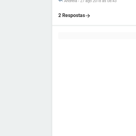
Andreia
-
27 ago 2018 às 08:43
2 Respostas