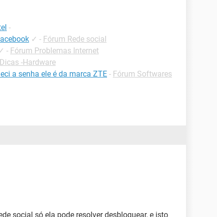
el
-
facebook
✓
-
Fórum Rede social
✓
-
Fórum Problemas Internet
Dicas -Hardware
eci a senha ele é da marca ZTE
-
Fórum Softwares
e social só ela pode resolver desbloquear, e isto