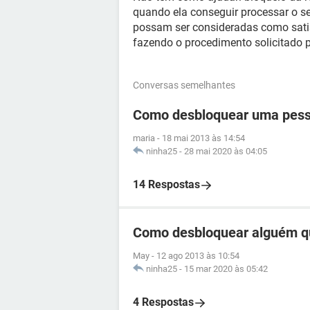
quando ela conseguir processar o se
possam ser consideradas como satis
fazendo o procedimento solicitado 
Conversas semelhantes
Como desbloquear uma pess
maria
-
18 mai 2013 às 14:54
ninha25
-
28 mai 2020 às 04:05
14 Respostas
Como desbloquear alguém q
May
-
12 ago 2013 às 10:54
ninha25
-
15 mar 2020 às 05:42
4 Respostas