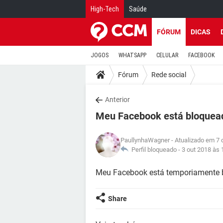
High-Tech
Saúde
FÓRUM
DICAS
JOGOS
WHATSAPP
CELULAR
FACEBOOK
Fórum
Rede social
Anterior
Meu Facebook está bloquea
PaullynhaWagner
- Atualizado em 7 
Perfil bloqueado -
3 out 2018 às 
Meu Facebook está temporiamente b
Share