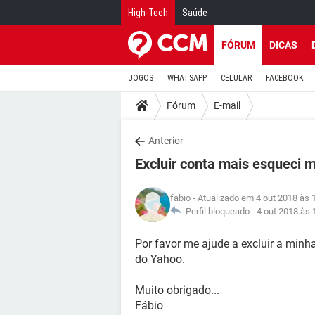
High-Tech
Saúde
FÓRUM
DICAS
JOGOS
WHATSAPP
CELULAR
FACEBOOK
Fórum
E-mail
Anterior
Excluir conta mais esqueci 
fabio
- Atualizado em 4 out 2018 às 
Perfil bloqueado -
4 out 2018 às 
Por favor me ajude a excluir a minh
do Yahoo.
Muito obrigado...
Fábio