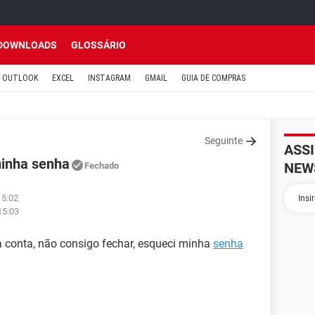
DOWNLOADS
GLOSSÁRIO
OUTLOOK
EXCEL
INSTAGRAM
GMAIL
GUIA DE COMPRAS
Seguinte
ASS
minha senha
NEW
Fechado
15:02
15:03
a conta, não consigo fechar, esqueci minha
senha