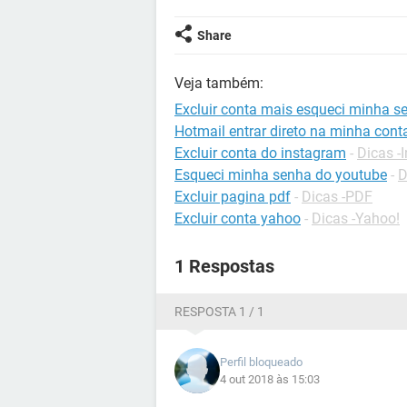
Share
Veja também:
Excluir conta mais esqueci minha s
Hotmail entrar direto na minha cont
Excluir conta do instagram
-
Dicas -
Esqueci minha senha do youtube
-
D
Excluir pagina pdf
-
Dicas -PDF
Excluir conta yahoo
-
Dicas -Yahoo!
1 Respostas
RESPOSTA 1 / 1
Perfil bloqueado
4 out 2018 às 15:03