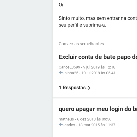
Oi
Sinto muito, mas sem entrar na cont
seu perfil e suprima-a.
Conversas semelhantes
Excluir conta de bate papo 
Carlos_3699
-
9 jul 2019 às 12:18
ninha25
-
10 jul 2019 às 06:41
1 Respostas
quero apagar meu login do b
matheus
-
6 dez 2013 às 09:56
carlos
-
13 mar 2015 às 11:37