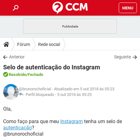
MENU
INÍCIO
JOGOS
WHATSAPP
DICAS
Fórum
Rede social
CELULAR
FACEBOOK
JOGOS
WHATSAPP
DOWNLOADS
Anterior
Seguinte
OUTLOOK
EXCEL
CELULAR
FACEBOOK
Selo de autenticação do Instagram
INSTAGRAM
JOGOS
GMAIL
WHATSAPP
FÓRUM
OUTLOOK
EXCEL
Resolvido
/Fechado
GUIA DE COMPRAS
CELULAR
FACEBOOK
INSTAGRAM
JOGOS
GMAIL
WHATSAPP
GLOSSÁRIO
OUTLOOK
@brunorochoficial
- Atualizado em 5 out 2018 às 05:23
EXCEL
GUIA DE COMPRAS
CELULAR
FACEBOOK
Perfil bloqueado -
5 out 2018 às 05:25
INSTAGRAM
JOGOS
GMAIL
WHATSAPP
OUTLOOK
EXCEL
Ola,
GUIA DE COMPRAS
CELULAR
FACEBOOK
INSTAGRAM
GMAIL
Como faço para que meu
OUTLOOK
Instagram
EXCEL
tenha um selo de
GUIA DE COMPRAS
autenticação
?
INSTAGRAM
GMAIL
@brunorochoficial