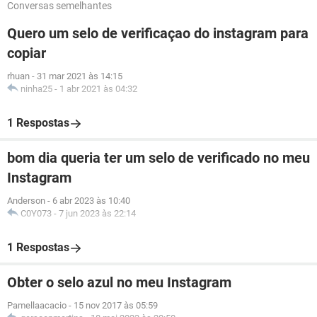
Conversas semelhantes
Quero um selo de verificaçao do instagram para
copiar
rhuan
-
31 mar 2021 às 14:15
ninha25
-
1 abr 2021 às 04:32
1 Respostas
bom dia queria ter um selo de verificado no meu
Instagram
Anderson
-
6 abr 2023 às 10:40
C0Y073
-
7 jun 2023 às 22:14
1 Respostas
Obter o selo azul no meu Instagram
Pamellaacacio
-
15 nov 2017 às 05:59