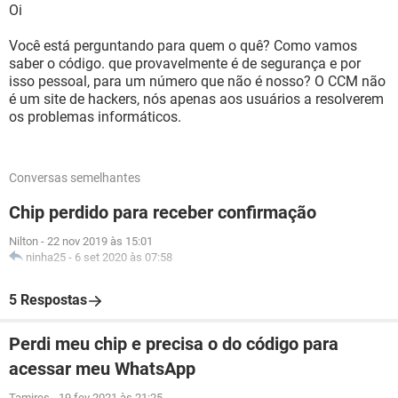
Oi
Você está perguntando para quem o quê? Como vamos
saber o código. que provavelmente é de segurança e por
isso pessoal, para um número que não é nosso? O CCM não
é um site de hackers, nós apenas aos usuários a resolverem
os problemas informáticos.
Conversas semelhantes
Chip perdido para receber confirmação
Nilton
-
22 nov 2019 às 15:01
ninha25
-
6 set 2020 às 07:58
5 Respostas
Perdi meu chip e precisa o do código para
acessar meu WhatsApp
Tamires
-
19 fev 2021 às 21:25