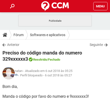
MENU
INÍCIO
JOGOS
WHATSAPP
DICAS
Fórum
Softwares e aplicativos
CELULAR
FACEBOOK
JOGOS
WHATSAPP
DOWNLOADS
Anterior
Seguinte
OUTLOOK
EXCEL
CELULAR
FACEBOOK
Preciso do código manda do numero
INSTAGRAM
JOGOS
GMAIL
WHATSAPP
FÓRUM
OUTLOOK
EXCEL
329xxxxxx3
Resolvido
/Fechado
GUIA DE COMPRAS
CELULAR
FACEBOOK
INSTAGRAM
JOGOS
GMAIL
WHATSAPP
GLOSSÁRIO
OUTLOOK
EXCEL
natan
- Atualizado em 6 out 2018 às 05:25
GUIA DE COMPRAS
CELULAR
FACEBOOK
Perfil bloqueado -
6 out 2018 às 05:27
INSTAGRAM
JOGOS
GMAIL
WHATSAPP
OUTLOOK
EXCEL
Bom dia,
GUIA DE COMPRAS
CELULAR
FACEBOOK
INSTAGRAM
GMAIL
OUTLOOK
EXCEL
Manda o código por favo do numero e 9xxxxxxx3!
GUIA DE COMPRAS
INSTAGRAM
GMAIL