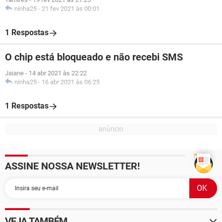
ninha25
-
21 fev 2021 às 00:01
1 Respostas
O chip está bloqueado e não recebi SMS
Jaiane
-
14 abr 2021 às 22:22
ninha25
-
16 abr 2021 às 06:25
1 Respostas
ASSINE NOSSA NEWSLETTER!
VEJA TAMBÉM