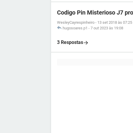
Codigo Pin Misterioso J7 pr
WesleyCayrespinheiro
-
13 set 2018 às 07:25
hugosoares.p1
-
7 out 2023 às 19:08
3 Respostas