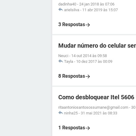
dadinha40
-
24 jan 2018 às 07:06
arielsilva
-
11 abr 2019 às 15:07
3 Respostas
Mudar número do celular se
Neuci
-
14 out 2014 às 09:58
Tayla
-
10 dez 2017 às 00:09
8 Respostas
Como desbloquear Itel 5606
ritaantoniosantosossumane@gmail.com
-
30
ninha25
-
31 mai 2021 às 08:33
1 Respostas