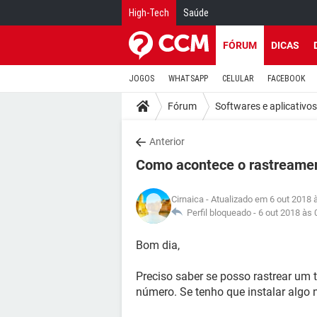
High-Tech
Saúde
FÓRUM
DICAS
JOGOS
WHATSAPP
CELULAR
FACEBOOK
Fórum
Softwares e aplicativos
Anterior
Como acontece o rastreamen
Cirnaica
- Atualizado em 6 out 2018 
Perfil bloqueado -
6 out 2018 às 
Bom dia,
Preciso saber se posso rastrear um 
número. Se tenho que instalar algo n