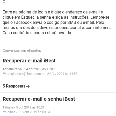
Oi
Entre na página de login e digite o endereço de e-mail e
clique em Esqueci a senha e siga as instruções. Lembre-se
que o Facebook envia o código por SMS ou e-mail. Pelo
menos um dos dois deve estar operacional e, com internert.
Caso contrário a conta estará perdida.
Conversas semelhantes
Recuperar e-mail iBest
AdrianaPaiva
-
24 abr 2019 às 16:09
originado.x@ibest.com.br
-
24 fev 2021 às 14:53
5 Respostas
Recuperar e-mail e senha iBest
Tatiane
-
5 out 2019 às 10:31
ninha25
-
6 out 2019 às 03:34