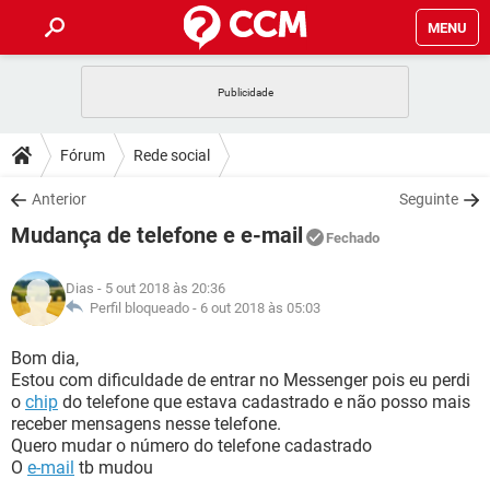
MENU
INÍCIO
JOGOS
WHATSAPP
DICAS
Fórum
Rede social
CELULAR
FACEBOOK
JOGOS
WHATSAPP
DOWNLOADS
Anterior
Seguinte
OUTLOOK
EXCEL
CELULAR
FACEBOOK
Mudança de telefone e e-mail
INSTAGRAM
JOGOS
GMAIL
WHATSAPP
Fechado
FÓRUM
OUTLOOK
EXCEL
GUIA DE COMPRAS
CELULAR
FACEBOOK
Dias
- 5 out 2018 às 20:36
INSTAGRAM
JOGOS
GMAIL
WHATSAPP
GLOSSÁRIO
Perfil bloqueado -
6 out 2018 às 05:03
OUTLOOK
EXCEL
GUIA DE COMPRAS
CELULAR
FACEBOOK
INSTAGRAM
JOGOS
GMAIL
WHATSAPP
Bom dia,
OUTLOOK
EXCEL
Estou com dificuldade de entrar no Messenger pois eu perdi
GUIA DE COMPRAS
CELULAR
FACEBOOK
o
chip
do telefone que estava cadastrado e não posso mais
INSTAGRAM
GMAIL
receber mensagens nesse telefone.
OUTLOOK
EXCEL
GUIA DE COMPRAS
Quero mudar o número do telefone cadastrado
INSTAGRAM
GMAIL
O
e-mail
tb mudou