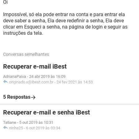
Oi
Impossível, só ela pode entrar na conta e para entrar ela
deve saber a senha, Ela deve redefinir a senha, Ela deve
clicar em Esqueci a senha, na página de login e seguir as
instruções da tela.
Conversas semelhantes
Recuperar e-mail iBest
AdrianaPaiva
-
24 abr 2019 às 16:09
originado.x@ibest.com.br
-
24 fev 2021 às 14:53
5 Respostas
Recuperar e-mail e senha iBest
Tatiane
-
5 out 2019 às 10:31
ninha25
-
6 out 2019 às 03:34