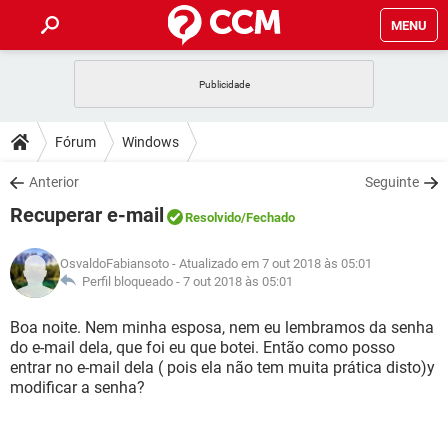
MENU
INÍCIO
JOGOS
WHATSAPP
DICAS
Fórum
Windows
CELULAR
FACEBOOK
JOGOS
WHATSAPP
DOWNLOADS
Anterior
Seguinte
OUTLOOK
EXCEL
CELULAR
FACEBOOK
Recuperar e-mail
INSTAGRAM
JOGOS
GMAIL
WHATSAPP
Resolvido
/Fechado
FÓRUM
OUTLOOK
EXCEL
GUIA DE COMPRAS
CELULAR
FACEBOOK
OsvaldoFabiansoto
- Atualizado em 7 out 2018 às 05:01
INSTAGRAM
JOGOS
GMAIL
WHATSAPP
GLOSSÁRIO
Perfil bloqueado -
7 out 2018 às 05:01
OUTLOOK
EXCEL
GUIA DE COMPRAS
CELULAR
FACEBOOK
INSTAGRAM
JOGOS
GMAIL
WHATSAPP
Boa noite. Nem minha esposa, nem eu lembramos da senha
OUTLOOK
EXCEL
do e-mail dela, que foi eu que botei. Então como posso
GUIA DE COMPRAS
CELULAR
FACEBOOK
entrar no e-mail dela ( pois ela não tem muita prática disto)y
INSTAGRAM
GMAIL
modificar a senha?
OUTLOOK
EXCEL
GUIA DE COMPRAS
INSTAGRAM
GMAIL