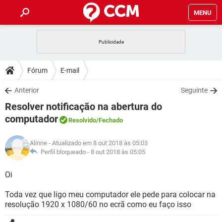
MENU
INÍCIO
JOGOS
WHATSAPP
DICAS
Fórum
E-mail
CELULAR
FACEBOOK
JOGOS
WHATSAPP
DOWNLOADS
Anterior
Seguinte
OUTLOOK
EXCEL
CELULAR
FACEBOOK
Resolver notificação na abertura do
INSTAGRAM
JOGOS
GMAIL
WHATSAPP
FÓRUM
OUTLOOK
EXCEL
computador
Resolvido
/Fechado
GUIA DE COMPRAS
CELULAR
FACEBOOK
INSTAGRAM
JOGOS
GMAIL
WHATSAPP
GLOSSÁRIO
OUTLOOK
EXCEL
Alinne
- Atualizado em 8 out 2018 às 05:03
GUIA DE COMPRAS
CELULAR
FACEBOOK
Perfil bloqueado -
8 out 2018 às 05:05
INSTAGRAM
JOGOS
GMAIL
WHATSAPP
OUTLOOK
EXCEL
Oi
GUIA DE COMPRAS
CELULAR
FACEBOOK
INSTAGRAM
GMAIL
OUTLOOK
EXCEL
Toda vez que ligo meu computador ele pede para colocar na
GUIA DE COMPRAS
resolução 1920 x 1080/60 no ecrã como eu faço isso
INSTAGRAM
GMAIL