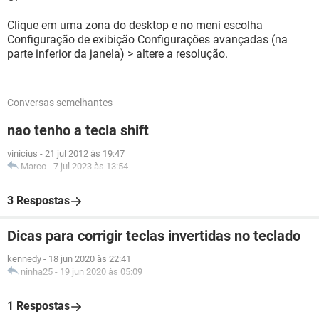
Clique em uma zona do desktop e no meni escolha
Configuração de exibição Configurações avançadas (na
parte inferior da janela) > altere a resolução.
Conversas semelhantes
nao tenho a tecla shift
vinicius
-
21 jul 2012 às 19:47
Marco
-
7 jul 2023 às 13:54
3 Respostas
Dicas para corrigir teclas invertidas no teclado
kennedy
-
18 jun 2020 às 22:41
ninha25
-
19 jun 2020 às 05:09
1 Respostas