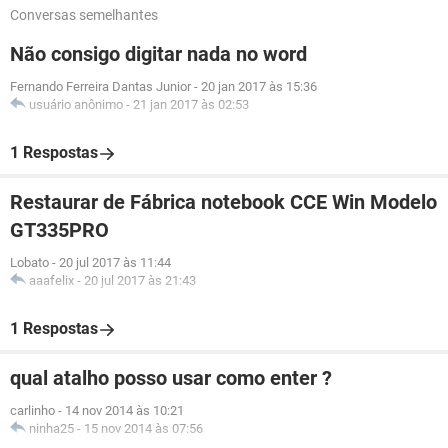
Conversas semelhantes
Não consigo digitar nada no word
Fernando Ferreira Dantas Junior
-
20 jan 2017 às 15:36
usuário anônimo
-
21 jan 2017 às 02:53
1 Respostas
Restaurar de Fábrica notebook CCE Win Modelo
GT335PRO
Lobato
-
20 jul 2017 às 11:44
aaafelix
-
20 jul 2017 às 21:43
1 Respostas
qual atalho posso usar como enter ?
carlinho
-
14 nov 2014 às 10:21
ninha25
-
15 nov 2014 às 07:56