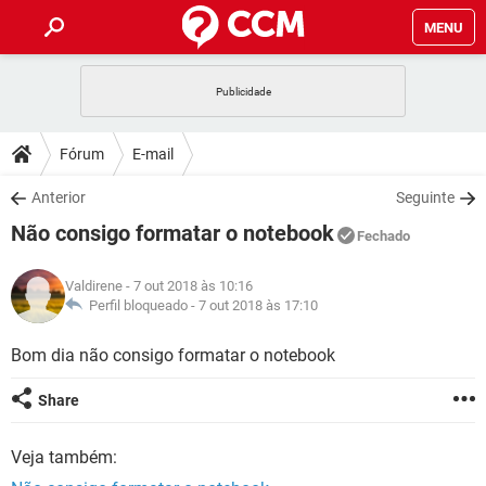
MENU
INÍCIO
JOGOS
WHATSAPP
DICAS
Fórum
E-mail
CELULAR
FACEBOOK
JOGOS
WHATSAPP
DOWNLOADS
Anterior
Seguinte
OUTLOOK
EXCEL
CELULAR
FACEBOOK
Não consigo formatar o notebook
INSTAGRAM
JOGOS
GMAIL
WHATSAPP
Fechado
FÓRUM
OUTLOOK
EXCEL
GUIA DE COMPRAS
CELULAR
FACEBOOK
Valdirene
- 7 out 2018 às 10:16
INSTAGRAM
JOGOS
GMAIL
WHATSAPP
GLOSSÁRIO
Perfil bloqueado -
7 out 2018 às 17:10
OUTLOOK
EXCEL
GUIA DE COMPRAS
CELULAR
FACEBOOK
INSTAGRAM
JOGOS
GMAIL
WHATSAPP
Bom dia não consigo formatar o notebook
OUTLOOK
EXCEL
GUIA DE COMPRAS
CELULAR
FACEBOOK
Share
INSTAGRAM
GMAIL
OUTLOOK
EXCEL
GUIA DE COMPRAS
Veja também:
INSTAGRAM
GMAIL