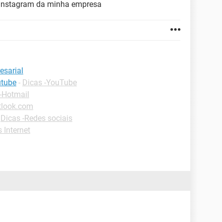
 instagram da minha empresa
esarial
utube
-
Dicas -YouTube
-Hotmail
tlook.com
-
Dicas -Redes sociais
Internet