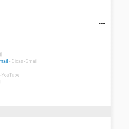
il
mail
-
Dicas -Gmail
 -YouTube
l