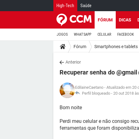
High-Tech
Saúde
FÓRUM
DICAS
JOGOS
WHATSAPP
CELULAR
FACEBOOK
Fórum
Smartphones e tablets
Anterior
Recuperar senha do @gmail
EdilaineCaetano
- Atualizado em 20 
Perfil bloqueado -
20 out 2018 às
Bom noite
Perdi meu celular e não consigo re
ferramentas que foram disponibiliz