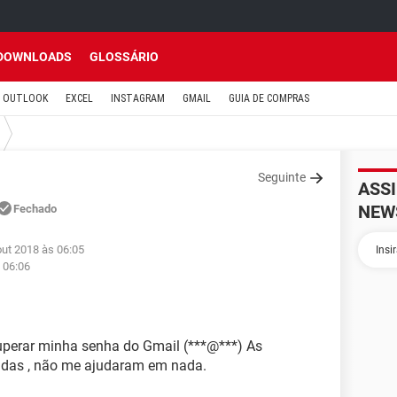
DOWNLOADS
GLOSSÁRIO
OUTLOOK
EXCEL
INSTAGRAM
GMAIL
GUIA DE COMPRAS
Seguinte
ASS
NEW
Fechado
out 2018 às 06:05
 06:06
cuperar minha senha do Gmail (***@***) As
adas , não me ajudaram em nada.