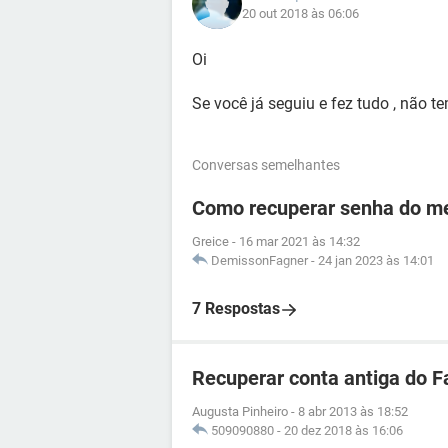
20 out 2018 às 06:06
Oi
Se você já seguiu e fez tudo , não t
Conversas semelhantes
Como recuperar senha do me
Greice
-
16 mar 2021 às 14:32
DemissonFagner
-
24 jan 2023 às 14:01
7 Respostas
Recuperar conta antiga do 
Augusta Pinheiro
-
8 abr 2013 às 18:52
509090880
-
20 dez 2018 às 16:06