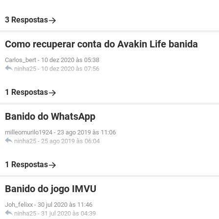
3 Respostas
Como recuperar conta do Avakin Life banida
Carlos_bert
-
10 dez 2020 às 05:38
ninha25
-
10 dez 2020 às 07:56
1 Respostas
Banido do WhatsApp
milleomurilo1924
-
23 ago 2019 às 11:06
ninha25
-
25 ago 2019 às 06:04
1 Respostas
Banido do jogo IMVU
Joh_felixx
-
30 jul 2020 às 11:46
ninha25
-
31 jul 2020 às 04:39