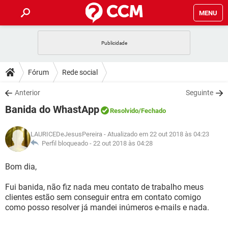
MENU
INÍCIO
JOGOS
WHATSAPP
DICAS
Fórum
Rede social
CELULAR
FACEBOOK
JOGOS
WHATSAPP
DOWNLOADS
Anterior
Seguinte
OUTLOOK
EXCEL
CELULAR
FACEBOOK
Banida do WhastApp
INSTAGRAM
JOGOS
GMAIL
WHATSAPP
Resolvido
/Fechado
FÓRUM
OUTLOOK
EXCEL
GUIA DE COMPRAS
CELULAR
FACEBOOK
LAURICEDeJesusPereira
- Atualizado em 22 out 2018 às 04:23
INSTAGRAM
JOGOS
GMAIL
WHATSAPP
GLOSSÁRIO
Perfil bloqueado -
22 out 2018 às 04:28
OUTLOOK
EXCEL
GUIA DE COMPRAS
CELULAR
FACEBOOK
INSTAGRAM
JOGOS
GMAIL
WHATSAPP
Bom dia,
OUTLOOK
EXCEL
GUIA DE COMPRAS
CELULAR
FACEBOOK
Fui banida, não fiz nada meu contato de trabalho meus
INSTAGRAM
GMAIL
clientes estão sem conseguir entra em contato comigo
OUTLOOK
EXCEL
GUIA DE COMPRAS
como posso resolver já mandei inúmeros e-mails e nada.
INSTAGRAM
GMAIL