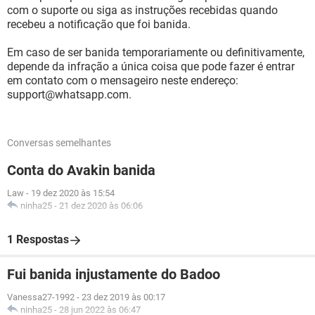
com o suporte ou siga as instruções recebidas quando
recebeu a notificação que foi banida.
Em caso de ser banida temporariamente ou definitivamente,
depende da infração a única coisa que pode fazer é entrar
em contato com o mensageiro neste endereço:
support@whatsapp.com.
Conversas semelhantes
Conta do Avakin banida
Law
-
19 dez 2020 às 15:54
ninha25
-
21 dez 2020 às 06:06
1 Respostas
Fui banida injustamente do Badoo
Vanessa27-1992
-
23 dez 2019 às 00:17
ninha25
-
28 jun 2022 às 06:47