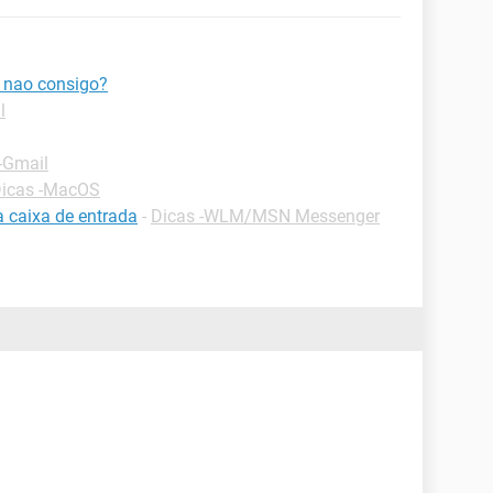
e nao consigo?
l
-Gmail
icas -MacOS
a caixa de entrada
-
Dicas -WLM/MSN Messenger