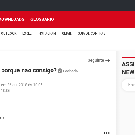
DOWNLOADS
GLOSSÁRIO
OUTLOOK
EXCEL
INSTAGRAM
GMAIL
GUIA DE COMPRAS
Seguinte
ASS
 porque nao consigo?
NEW
Fechado
o em 26 out 2018 às 10:05
 10:06
nte