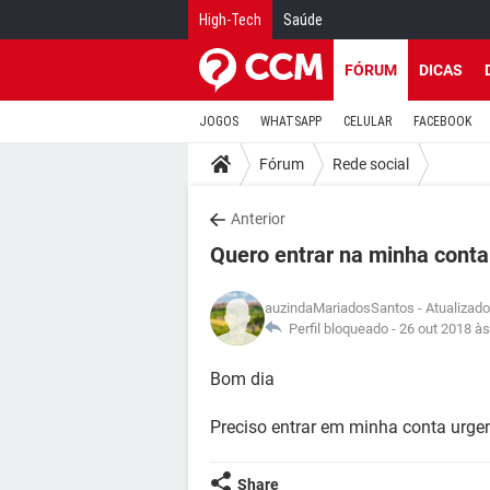
High-Tech
Saúde
FÓRUM
DICAS
JOGOS
WHATSAPP
CELULAR
FACEBOOK
Fórum
Rede social
Anterior
Quero entrar na minha conta
auzindaMariadosSantos
- Atualizad
Perfil bloqueado -
26 out 2018 às
Bom dia
Preciso entrar em minha conta urge
Share