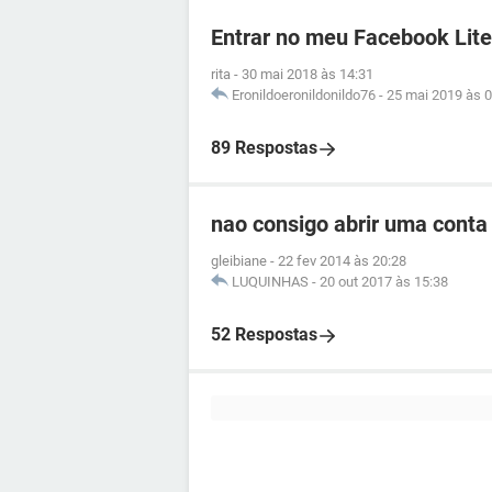
Entrar no meu Facebook Lite
rita
-
30 mai 2018 às 14:31
Eronildoeronildonildo76
-
25 mai 2019 às 0
89 Respostas
nao consigo abrir uma cont
gleibiane
-
22 fev 2014 às 20:28
LUQUINHAS
-
20 out 2017 às 15:38
52 Respostas