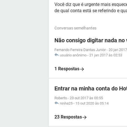
Você diz que é urgente mais esquece
de qual conta está se referindo e qu
Conversas semelhantes
Não consigo digitar nada no
Fernando Ferreira Dantas Junior
-
20 jan 2017
usuário anônimo
-
21 jan 2017 às 02:53
1 Respostas
Entrar na minha conta do Ho
Roberto
-
23 out 2017 às 00:55
ninha25
-
15 out 2020 às 05:14
23 Respostas