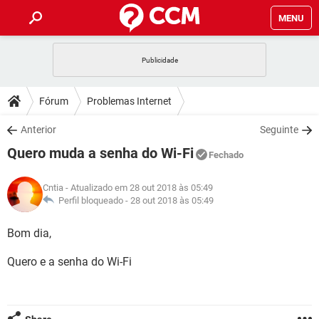
MENU
INÍCIO
JOGOS
WHATSAPP
DICAS
Fórum
Problemas Internet
CELULAR
FACEBOOK
JOGOS
WHATSAPP
DOWNLOADS
Anterior
Seguinte
OUTLOOK
EXCEL
CELULAR
FACEBOOK
Quero muda a senha do Wi-Fi
INSTAGRAM
JOGOS
GMAIL
WHATSAPP
Fechado
FÓRUM
OUTLOOK
EXCEL
GUIA DE COMPRAS
CELULAR
FACEBOOK
Cntia
- Atualizado em 28 out 2018 às 05:49
INSTAGRAM
JOGOS
GMAIL
WHATSAPP
GLOSSÁRIO
Perfil bloqueado -
28 out 2018 às 05:49
OUTLOOK
EXCEL
GUIA DE COMPRAS
CELULAR
FACEBOOK
INSTAGRAM
JOGOS
GMAIL
WHATSAPP
Bom dia,
OUTLOOK
EXCEL
GUIA DE COMPRAS
CELULAR
FACEBOOK
Quero e a senha do Wi-Fi
INSTAGRAM
GMAIL
OUTLOOK
EXCEL
GUIA DE COMPRAS
INSTAGRAM
GMAIL