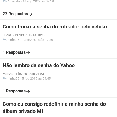
Amanda
-
18 ago 2022 às 07:19
27 Respostas
Como trocar a senha do roteador pelo celular
Lucas
-
13 dez 2018 às 10:43
ninha25
-
13 dez 2018 às 17:36
1 Respostas
Não lembro da senha do Yahoo
Mariza
-
4 fev 2019 às 21:53
ninha25
-
5 fev 2019 às 04:45
1 Respostas
Como eu consigo redefinir a minha senha do
álbum privado MI