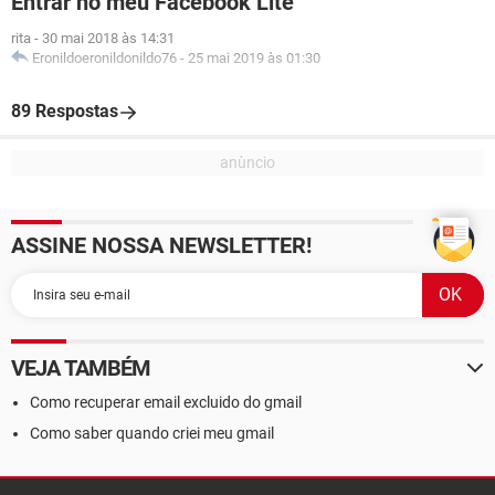
Entrar no meu Facebook Lite
rita
-
30 mai 2018 às 14:31
Eronildoeronildonildo76
-
25 mai 2019 às 01:30
89 Respostas
ASSINE NOSSA NEWSLETTER!
VEJA TAMBÉM
Como recuperar email excluido do gmail
Como saber quando criei meu gmail