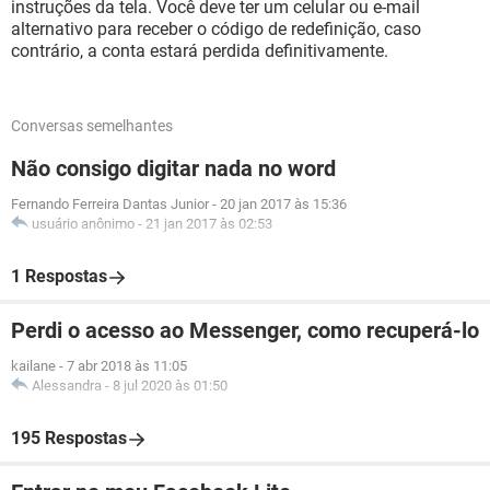
instruções da tela. Você deve ter um celular ou e-mail
alternativo para receber o código de redefinição, caso
contrário, a conta estará perdida definitivamente.
Conversas semelhantes
Não consigo digitar nada no word
Fernando Ferreira Dantas Junior
-
20 jan 2017 às 15:36
usuário anônimo
-
21 jan 2017 às 02:53
1 Respostas
Perdi o acesso ao Messenger, como recuperá-lo
kailane
-
7 abr 2018 às 11:05
Alessandra
-
8 jul 2020 às 01:50
195 Respostas