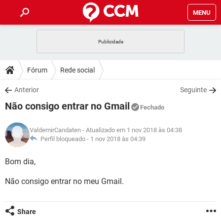
MENU
INÍCIO
JOGOS
WHATSAPP
DICAS
Fórum
Rede social
CELULAR
FACEBOOK
JOGOS
WHATSAPP
DOWNLOADS
Anterior
Seguinte
OUTLOOK
EXCEL
CELULAR
FACEBOOK
Não consigo entrar no Gmail
INSTAGRAM
JOGOS
GMAIL
WHATSAPP
Fechado
FÓRUM
OUTLOOK
EXCEL
GUIA DE COMPRAS
CELULAR
FACEBOOK
ValdemirCandaten
- Atualizado em 1 nov 2018 às 04:38
INSTAGRAM
JOGOS
GMAIL
WHATSAPP
GLOSSÁRIO
Perfil bloqueado -
1 nov 2018 às 04:39
OUTLOOK
EXCEL
GUIA DE COMPRAS
CELULAR
FACEBOOK
INSTAGRAM
JOGOS
GMAIL
WHATSAPP
Bom dia,
OUTLOOK
EXCEL
GUIA DE COMPRAS
CELULAR
FACEBOOK
Não consigo entrar no meu Gmail.
INSTAGRAM
GMAIL
OUTLOOK
EXCEL
GUIA DE COMPRAS
INSTAGRAM
GMAIL
Share