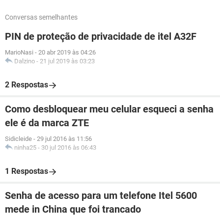
Conversas semelhantes
PIN de proteção de privacidade de itel A32F
MarioNasi
-
20 abr 2019 às 04:26
Dalzino
-
21 jul 2019 às 03:23
2 Respostas
Como desbloquear meu celular esqueci a senha
ele é da marca ZTE
Sidicleide
-
29 jul 2016 às 11:56
ninha25
-
30 jul 2016 às 06:43
1 Respostas
Senha de acesso para um telefone Itel 5600
mede in China que foi trancado