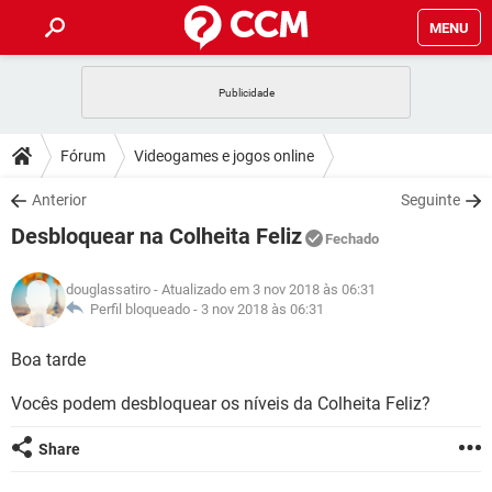
MENU
INÍCIO
JOGOS
WHATSAPP
DICAS
Fórum
Videogames e jogos online
CELULAR
FACEBOOK
JOGOS
WHATSAPP
DOWNLOADS
Anterior
Seguinte
OUTLOOK
EXCEL
CELULAR
FACEBOOK
Desbloquear na Colheita Feliz
INSTAGRAM
JOGOS
GMAIL
WHATSAPP
Fechado
FÓRUM
OUTLOOK
EXCEL
GUIA DE COMPRAS
CELULAR
FACEBOOK
douglassatiro
- Atualizado em 3 nov 2018 às 06:31
INSTAGRAM
JOGOS
GMAIL
WHATSAPP
GLOSSÁRIO
Perfil bloqueado -
3 nov 2018 às 06:31
OUTLOOK
EXCEL
GUIA DE COMPRAS
CELULAR
FACEBOOK
INSTAGRAM
JOGOS
GMAIL
WHATSAPP
Boa tarde
OUTLOOK
EXCEL
GUIA DE COMPRAS
CELULAR
FACEBOOK
Vocês podem desbloquear os níveis da Colheita Feliz?
INSTAGRAM
GMAIL
OUTLOOK
EXCEL
GUIA DE COMPRAS
Share
INSTAGRAM
GMAIL