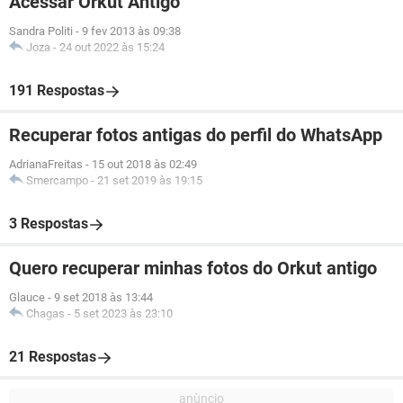
Acessar Orkut Antigo
Sandra Politi
-
9 fev 2013 às 09:38
Joza
-
24 out 2022 às 15:24
191 Respostas
Recuperar fotos antigas do perfil do WhatsApp
AdrianaFreitas
-
15 out 2018 às 02:49
Smercampo
-
21 set 2019 às 19:15
3 Respostas
Quero recuperar minhas fotos do Orkut antigo
Glauce
-
9 set 2018 às 13:44
Chagas
-
5 set 2023 às 23:10
21 Respostas