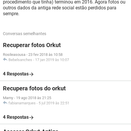
procedimento que tinha) terminou em 2016. Agora fotos ou
outros dados da antiga rede social estão perdidos para
sempre.
Conversas semelhantes
Recuperar fotos Orkut
Rosileasousa
-
23 fev 2018 às 10:58
Bebelsanches
-
17 jan 2019 às 10:07
4 Respostas
Recupera fotos do orkut
Mamy
-
19 ago 2018 às 21:25
fabianamarques
-
5 jul 2019 às 22:51
4 Respostas