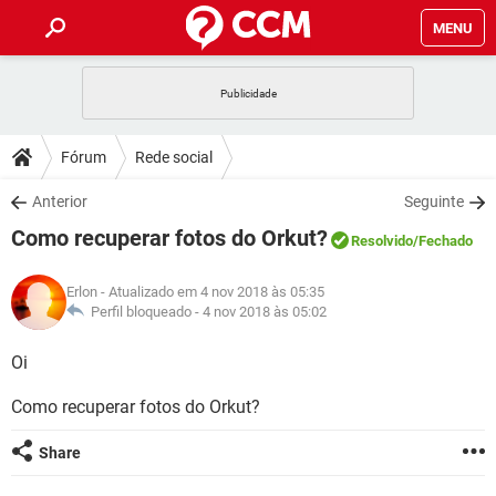
MENU
INÍCIO
JOGOS
WHATSAPP
DICAS
Fórum
Rede social
CELULAR
FACEBOOK
JOGOS
WHATSAPP
DOWNLOADS
Anterior
Seguinte
OUTLOOK
EXCEL
CELULAR
FACEBOOK
Como recuperar fotos do Orkut?
INSTAGRAM
JOGOS
GMAIL
WHATSAPP
Resolvido
/Fechado
FÓRUM
OUTLOOK
EXCEL
GUIA DE COMPRAS
CELULAR
FACEBOOK
Erlon
- Atualizado em 4 nov 2018 às 05:35
INSTAGRAM
JOGOS
GMAIL
WHATSAPP
GLOSSÁRIO
Perfil bloqueado -
4 nov 2018 às 05:02
OUTLOOK
EXCEL
GUIA DE COMPRAS
CELULAR
FACEBOOK
INSTAGRAM
JOGOS
GMAIL
WHATSAPP
Oi
OUTLOOK
EXCEL
GUIA DE COMPRAS
CELULAR
FACEBOOK
Como recuperar fotos do Orkut?
INSTAGRAM
GMAIL
OUTLOOK
EXCEL
GUIA DE COMPRAS
Share
INSTAGRAM
GMAIL