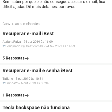
Sem saber por que ele não consegue acessar o e-mail, fica
difícil ajudar. Dê mais detalhes, por favor.
Conversas semelhantes
Recuperar e-mail iBest
AdrianaPaiva
-
24 abr 2019 às 16:09
originado.x@ibest.com.br
-
24 fev 2021 às 14:53
5 Respostas
Recuperar e-mail e senha iBest
Tatiane
-
5 out 2019 às 10:31
ninha25
-
6 out 2019 às 03:34
1 Respostas
Tecla backspace não funciona