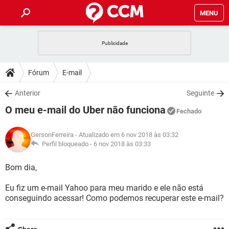
MENU
INÍCIO
JOGOS
WHATSAPP
DICAS
Fórum
E-mail
CELULAR
FACEBOOK
JOGOS
WHATSAPP
DOWNLOADS
Anterior
Seguinte
OUTLOOK
EXCEL
CELULAR
FACEBOOK
O meu e-mail do Uber não funciona
INSTAGRAM
JOGOS
GMAIL
WHATSAPP
Fechado
FÓRUM
OUTLOOK
EXCEL
GUIA DE COMPRAS
CELULAR
FACEBOOK
GersonFerreira
- Atualizado em 6 nov 2018 às 03:32
INSTAGRAM
JOGOS
GMAIL
WHATSAPP
GLOSSÁRIO
Perfil bloqueado -
6 nov 2018 às 03:33
OUTLOOK
EXCEL
GUIA DE COMPRAS
CELULAR
FACEBOOK
INSTAGRAM
JOGOS
GMAIL
WHATSAPP
Bom dia,
OUTLOOK
EXCEL
GUIA DE COMPRAS
CELULAR
FACEBOOK
Eu fiz um e-mail Yahoo para meu marido e ele não está
INSTAGRAM
GMAIL
conseguindo acessar! Como podemos recuperar este e-mail?
OUTLOOK
EXCEL
GUIA DE COMPRAS
INSTAGRAM
GMAIL