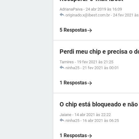
AdrianaPaiva
-
24 abr 2019 às 16:09
originado.x@ibest.com.br
-
24 fev 2021 às
5 Respostas
Perdi meu chip e precisa o 
Tamires
-
19 fev 2021 às 21:25
ninha25
-
21 fev 2021 às 00:01
1 Respostas
O chip está bloqueado e não
Jaiane
-
14 abr 2021 às 22:22
ninha25
-
16 abr 2021 às 06:25
1 Respostas