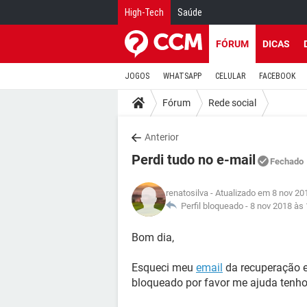
High-Tech
Saúde
FÓRUM
DICAS
JOGOS
WHATSAPP
CELULAR
FACEBOOK
Fórum
Rede social
Anterior
Perdi tudo no e-mail
Fechado
renatosilva
- Atualizado em 8 nov 20
Perfil bloqueado -
8 nov 2018 às 
Bom dia,
Esqueci meu
email
da recuperação e
bloqueado por favor me ajuda tenho