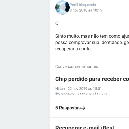
Perfil bloqueado
8 nov 2018 às 10:15
OI
Sinto muito, mas não tem como aju
possa comprovar sua identidade, ger
recuperar a conta.
Conversas semelhantes
Chip perdido para receber c
Nilton
-
22 nov 2019 às 15:01
ninha25
-
6 set 2020 às 07:58
5 Respostas
Recuperar e-mail iBest