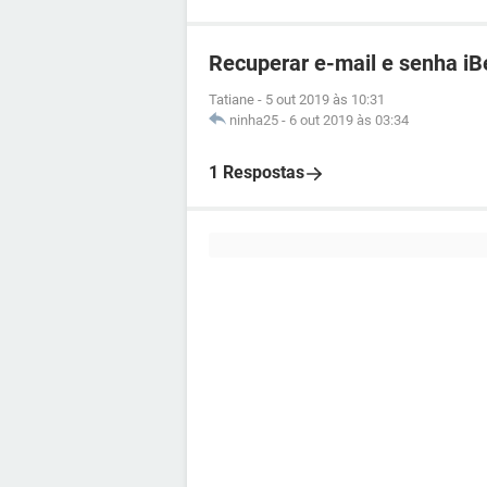
Recuperar e-mail e senha iB
Tatiane
-
5 out 2019 às 10:31
ninha25
-
6 out 2019 às 03:34
1 Respostas