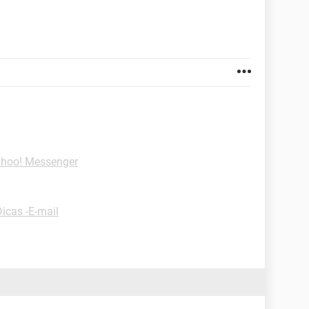
ahoo! Messenger
Dicas -E-mail