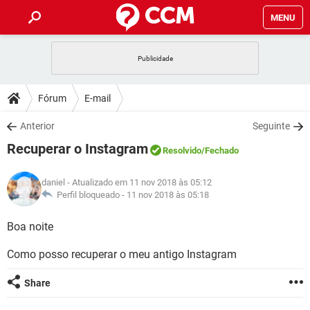
MENU
INÍCIO
JOGOS
WHATSAPP
DICAS
Fórum
E-mail
CELULAR
FACEBOOK
JOGOS
WHATSAPP
DOWNLOADS
Anterior
Seguinte
OUTLOOK
EXCEL
CELULAR
FACEBOOK
Recuperar o Instagram
INSTAGRAM
JOGOS
GMAIL
WHATSAPP
Resolvido
/Fechado
FÓRUM
OUTLOOK
EXCEL
GUIA DE COMPRAS
CELULAR
FACEBOOK
daniel
- Atualizado em 11 nov 2018 às 05:12
INSTAGRAM
JOGOS
GMAIL
WHATSAPP
GLOSSÁRIO
Perfil bloqueado -
11 nov 2018 às 05:18
OUTLOOK
EXCEL
GUIA DE COMPRAS
CELULAR
FACEBOOK
INSTAGRAM
JOGOS
GMAIL
WHATSAPP
Boa noite
OUTLOOK
EXCEL
GUIA DE COMPRAS
CELULAR
FACEBOOK
Como posso recuperar o meu antigo Instagram
INSTAGRAM
GMAIL
OUTLOOK
EXCEL
GUIA DE COMPRAS
Share
INSTAGRAM
GMAIL