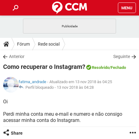
MENU
INÍCIO
JOGOS
WHATSAPP
DICAS
Fórum
Rede social
CELULAR
FACEBOOK
JOGOS
WHATSAPP
DOWNLOADS
Anterior
Seguinte
OUTLOOK
EXCEL
CELULAR
FACEBOOK
Como recuperar o Instagram?
INSTAGRAM
JOGOS
GMAIL
WHATSAPP
Resolvido
/Fechado
FÓRUM
OUTLOOK
EXCEL
GUIA DE COMPRAS
CELULAR
FACEBOOK
fatima_andrade
- Atualizado em 13 nov 2018 às 04:25
INSTAGRAM
JOGOS
GMAIL
WHATSAPP
GLOSSÁRIO
Perfil bloqueado -
13 nov 2018 às 04:28
OUTLOOK
EXCEL
GUIA DE COMPRAS
CELULAR
FACEBOOK
INSTAGRAM
JOGOS
GMAIL
WHATSAPP
Oi
OUTLOOK
EXCEL
GUIA DE COMPRAS
CELULAR
FACEBOOK
Perdi minha conta meu e-mail e numero e não consigo
INSTAGRAM
GMAIL
acessar minha conta do Instagram.
OUTLOOK
EXCEL
GUIA DE COMPRAS
INSTAGRAM
GMAIL
Share