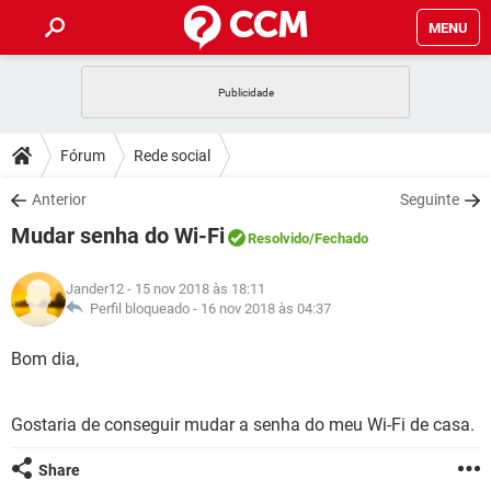
MENU
INÍCIO
JOGOS
WHATSAPP
DICAS
Fórum
Rede social
CELULAR
FACEBOOK
JOGOS
WHATSAPP
DOWNLOADS
Anterior
Seguinte
OUTLOOK
EXCEL
CELULAR
FACEBOOK
Mudar senha do Wi-Fi
INSTAGRAM
JOGOS
GMAIL
WHATSAPP
Resolvido
/Fechado
FÓRUM
OUTLOOK
EXCEL
GUIA DE COMPRAS
CELULAR
FACEBOOK
Jander12
- 15 nov 2018 às 18:11
INSTAGRAM
JOGOS
GMAIL
WHATSAPP
GLOSSÁRIO
Perfil bloqueado -
16 nov 2018 às 04:37
OUTLOOK
EXCEL
GUIA DE COMPRAS
CELULAR
FACEBOOK
INSTAGRAM
JOGOS
GMAIL
WHATSAPP
Bom dia,
OUTLOOK
EXCEL
GUIA DE COMPRAS
CELULAR
FACEBOOK
INSTAGRAM
GMAIL
Gostaria de conseguir mudar a senha do meu Wi-Fi de casa.
OUTLOOK
EXCEL
GUIA DE COMPRAS
INSTAGRAM
GMAIL
Share