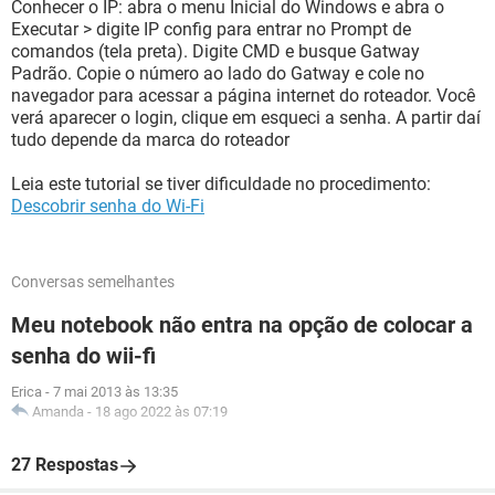
Conhecer o IP: abra o menu Inicial do Windows e abra o
Executar > digite IP config para entrar no Prompt de
comandos (tela preta). Digite CMD e busque Gatway
Padrão. Copie o número ao lado do Gatway e cole no
navegador para acessar a página internet do roteador. Você
verá aparecer o login, clique em esqueci a senha. A partir daí
tudo depende da marca do roteador
Leia este tutorial se tiver dificuldade no procedimento:
Descobrir senha do Wi-Fi
Conversas semelhantes
Meu notebook não entra na opção de colocar a
senha do wii-fi
Erica
-
7 mai 2013 às 13:35
Amanda
-
18 ago 2022 às 07:19
27 Respostas