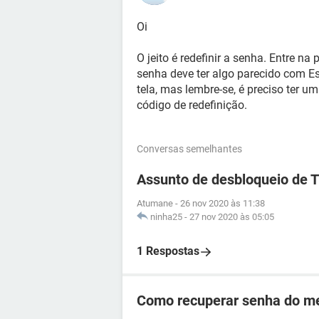
Oi
O jeito é redefinir a senha. Entre na
senha deve ter algo parecido com Es
tela, mas lembre-se, é preciso ter um
código de redefinição.
Conversas semelhantes
Assunto de desbloqueio de 
Atumane
-
26 nov 2020 às 11:38
ninha25
-
27 nov 2020 às 05:05
1 Respostas
Como recuperar senha do me