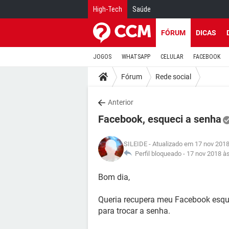
High-Tech
Saúde
FÓRUM
DICAS
JOGOS
WHATSAPP
CELULAR
FACEBOOK
Fórum
Rede social
Anterior
Facebook, esqueci a senha
SILEIDE
- Atualizado em 17 nov 2018
Perfil bloqueado -
17 nov 2018 à
Bom dia,
Queria recupera meu Facebook esqu
para trocar a senha.