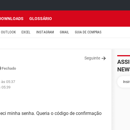
DOWNLOADS
GLOSSÁRIO
OUTLOOK
EXCEL
INSTAGRAM
GMAIL
GUIA DE COMPRAS
Seguinte
ASS
NEW
Fechado
 às 05:37
s 05:39
eci minha senha. Queria o código de confirmação