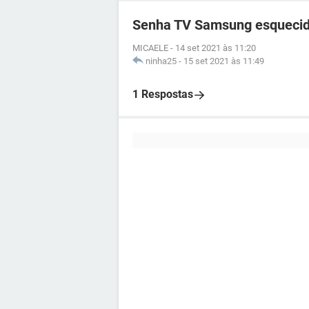
Senha TV Samsung esqueci
MICAELE
-
14 set 2021 às 11:20
ninha25
-
15 set 2021 às 11:49
1 Respostas