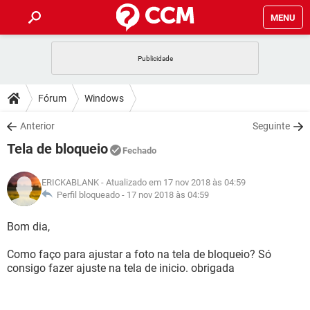
MENU
INÍCIO
JOGOS
WHATSAPP
DICAS
Fórum
Windows
CELULAR
FACEBOOK
JOGOS
WHATSAPP
DOWNLOADS
Anterior
Seguinte
OUTLOOK
EXCEL
CELULAR
FACEBOOK
Tela de bloqueio
INSTAGRAM
JOGOS
GMAIL
WHATSAPP
Fechado
FÓRUM
OUTLOOK
EXCEL
GUIA DE COMPRAS
CELULAR
FACEBOOK
ERICKABLANK
- Atualizado em 17 nov 2018 às 04:59
INSTAGRAM
JOGOS
GMAIL
WHATSAPP
GLOSSÁRIO
Perfil bloqueado -
17 nov 2018 às 04:59
OUTLOOK
EXCEL
GUIA DE COMPRAS
CELULAR
FACEBOOK
INSTAGRAM
JOGOS
GMAIL
WHATSAPP
Bom dia,
OUTLOOK
EXCEL
GUIA DE COMPRAS
CELULAR
FACEBOOK
Como faço para ajustar a foto na tela de bloqueio? Só
INSTAGRAM
GMAIL
consigo fazer ajuste na tela de inicio. obrigada
OUTLOOK
EXCEL
GUIA DE COMPRAS
INSTAGRAM
GMAIL