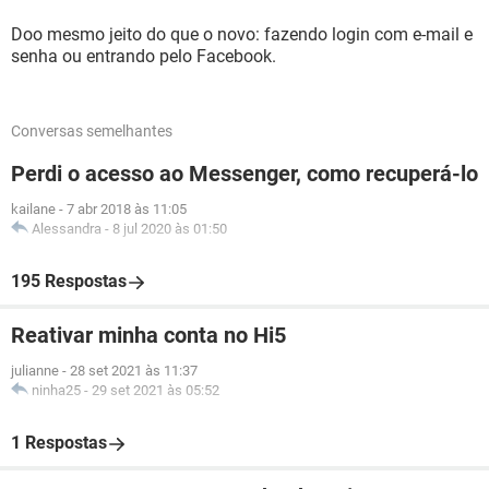
Doo mesmo jeito do que o novo: fazendo login com e-mail e
senha ou entrando pelo Facebook.
Conversas semelhantes
Perdi o acesso ao Messenger, como recuperá-lo
kailane
-
7 abr 2018 às 11:05
Alessandra
-
8 jul 2020 às 01:50
195 Respostas
Reativar minha conta no Hi5
julianne
-
28 set 2021 às 11:37
ninha25
-
29 set 2021 às 05:52
1 Respostas