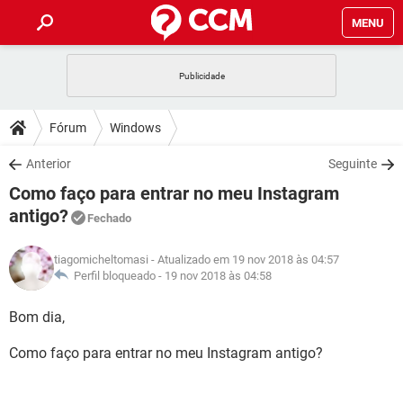
MENU
INÍCIO
JOGOS
WHATSAPP
DICAS
Fórum
Windows
CELULAR
FACEBOOK
JOGOS
WHATSAPP
DOWNLOADS
Anterior
Seguinte
OUTLOOK
EXCEL
CELULAR
FACEBOOK
Como faço para entrar no meu Instagram
INSTAGRAM
JOGOS
GMAIL
WHATSAPP
FÓRUM
OUTLOOK
EXCEL
antigo?
Fechado
GUIA DE COMPRAS
CELULAR
FACEBOOK
INSTAGRAM
JOGOS
GMAIL
WHATSAPP
GLOSSÁRIO
OUTLOOK
EXCEL
tiagomicheltomasi
- Atualizado em 19 nov 2018 às 04:57
GUIA DE COMPRAS
CELULAR
FACEBOOK
Perfil bloqueado -
19 nov 2018 às 04:58
INSTAGRAM
JOGOS
GMAIL
WHATSAPP
OUTLOOK
EXCEL
Bom dia,
GUIA DE COMPRAS
CELULAR
FACEBOOK
INSTAGRAM
GMAIL
OUTLOOK
EXCEL
Como faço para entrar no meu Instagram antigo?
GUIA DE COMPRAS
INSTAGRAM
GMAIL