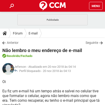
MENU
INÍCIO
JOGOS
WHATSAPP
DICAS
Fórum
E-mail
CELULAR
FACEBOOK
JOGOS
WHATSAPP
DOWNLOADS
Anterior
Seguinte
OUTLOOK
EXCEL
CELULAR
FACEBOOK
Não lembro o meu endereço de e-mail
INSTAGRAM
JOGOS
GMAIL
WHATSAPP
FÓRUM
OUTLOOK
EXCEL
Resolvido
/Fechado
GUIA DE COMPRAS
CELULAR
FACEBOOK
INSTAGRAM
JOGOS
GMAIL
WHATSAPP
GLOSSÁRIO
OUTLOOK
Jeferson
- Atualizado em 20 nov 2018 às 04:14
EXCEL
GUIA DE COMPRAS
CELULAR
FACEBOOK
Perfil bloqueado -
20 nov 2018 às 04:13
INSTAGRAM
JOGOS
GMAIL
WHATSAPP
OUTLOOK
EXCEL
Oi
GUIA DE COMPRAS
CELULAR
FACEBOOK
INSTAGRAM
GMAIL
Eu fiz um e-mail há um tempo atrás e salvei no celular tive
OUTLOOK
EXCEL
GUIA DE COMPRAS
que formatar o celular, agora não lembro mais como que
INSTAGRAM
GMAIL
era. Tem como recuperar, eu tenho o e-mail principal que tá