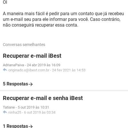
OI
A maneira mais fácil é pedir para um contato que já recebeu
um e-mail seu para ele informar para você. Caso contrário,
não conseguirá recuperar essa conta.
Conversas semelhantes
Recuperar e-mail iBest
AdrianaPaiva
-
24 abr 2019 às 16:09
originado.x@ibest.com.br
-
24 fev 2021 às 14:53
5 Respostas
Recuperar e-mail e senha iBest
Tatiane
-
5 out 2019 às 10:31
ninha25
-
6 out 2019 às 03:34
1 Respostas