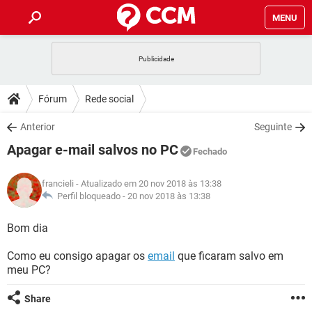
MENU
INÍCIO
JOGOS
WHATSAPP
DICAS
Fórum
Rede social
CELULAR
FACEBOOK
JOGOS
WHATSAPP
DOWNLOADS
Anterior
Seguinte
OUTLOOK
EXCEL
CELULAR
FACEBOOK
Apagar e-mail salvos no PC
INSTAGRAM
JOGOS
GMAIL
WHATSAPP
Fechado
FÓRUM
OUTLOOK
EXCEL
GUIA DE COMPRAS
CELULAR
FACEBOOK
francieli
- Atualizado em 20 nov 2018 às 13:38
INSTAGRAM
JOGOS
GMAIL
WHATSAPP
GLOSSÁRIO
Perfil bloqueado -
20 nov 2018 às 13:38
OUTLOOK
EXCEL
GUIA DE COMPRAS
CELULAR
FACEBOOK
INSTAGRAM
JOGOS
GMAIL
WHATSAPP
Bom dia
OUTLOOK
EXCEL
GUIA DE COMPRAS
CELULAR
FACEBOOK
Como eu consigo apagar os
email
que ficaram salvo em
INSTAGRAM
GMAIL
meu PC?
OUTLOOK
EXCEL
GUIA DE COMPRAS
INSTAGRAM
GMAIL
Share