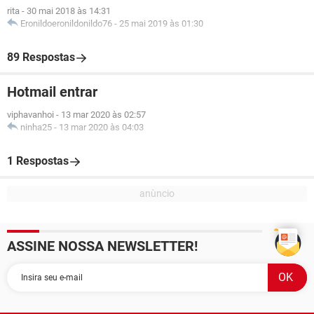
rita
-
30 mai 2018 às 14:31
Eronildoeronildonildo76
-
25 mai 2019 às 01:30
89 Respostas
Hotmail entrar
viphavanhoi
-
13 mar 2020 às 02:57
ninha25
-
13 mar 2020 às 04:03
1 Respostas
ASSINE NOSSA NEWSLETTER!