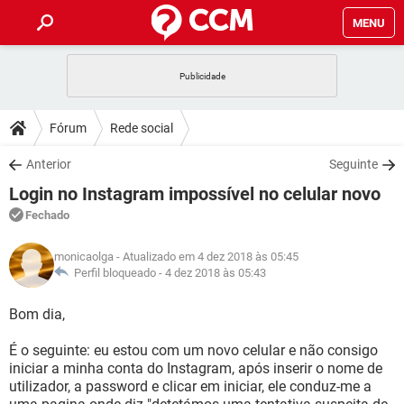
MENU
INÍCIO
JOGOS
WHATSAPP
DICAS
Fórum
Rede social
CELULAR
FACEBOOK
JOGOS
WHATSAPP
DOWNLOADS
Anterior
Seguinte
OUTLOOK
EXCEL
CELULAR
FACEBOOK
Login no Instagram impossível no celular novo
INSTAGRAM
JOGOS
GMAIL
WHATSAPP
FÓRUM
OUTLOOK
EXCEL
Fechado
GUIA DE COMPRAS
CELULAR
FACEBOOK
INSTAGRAM
JOGOS
GMAIL
WHATSAPP
GLOSSÁRIO
OUTLOOK
monicaolga
- Atualizado em 4 dez 2018 às 05:45
EXCEL
GUIA DE COMPRAS
CELULAR
FACEBOOK
Perfil bloqueado -
4 dez 2018 às 05:43
INSTAGRAM
JOGOS
GMAIL
WHATSAPP
OUTLOOK
EXCEL
Bom dia,
GUIA DE COMPRAS
CELULAR
FACEBOOK
INSTAGRAM
GMAIL
É o seguinte: eu estou com um novo celular e não consigo
OUTLOOK
EXCEL
GUIA DE COMPRAS
iniciar a minha conta do Instagram, após inserir o nome de
INSTAGRAM
GMAIL
utilizador, a password e clicar em iniciar, ele conduz-me a