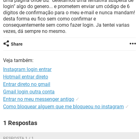
uma pagina onde diz "detetámos uma tentativa suspeita de
GUIA DE COMPRAS
login" algo do genero... e prometem enviar um código de 6
dígitos de confirmação para o meu e-mail e nunca mandam!
desta forma eu fico sem como confirmar e
consequentemente sem como fazer login. Ja tentei varias
vezes, dá sempre no mesmo.
Share
Veja também:
Instagram login entrar
Hotmail entrar direto
Entrar direto no gmail
Gmail login outra conta
Entrar no meu messenger antigo
✓
Como bloquear alguem que me bloqueou no instagram
✓
1 Respostas
RESPOSTA 1 / 1