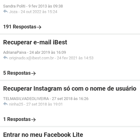
Sandra Politi
-
9 fev 2013 às 09:38
Joza
-
24 out 2022 às 15:24
191 Respostas
Recuperar e-mail iBest
AdrianaPaiva
-
24 abr 2019 às 16:09
originado.x@ibest.com.br
-
24 fev 2021 às 14:53
5 Respostas
Recuperar Instagram só com o nome de usuário
TELMASILVADEOLIVEIRA
-
27 set 2018 às 16:26
ninha25
-
27 set 2018 às 19:01
1 Respostas
Entrar no meu Facebook Lite