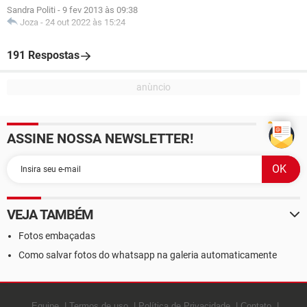
Sandra Politi
-
9 fev 2013 às 09:38
Joza
-
24 out 2022 às 15:24
191 Respostas
ASSINE NOSSA NEWSLETTER!
VEJA TAMBÉM
Fotos embaçadas
Como salvar fotos do whatsapp na galeria automaticamente
Equipe
Termos de uso
Política de Privacidade
Contato