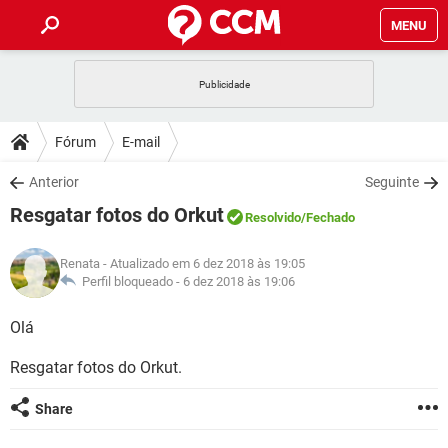
MENU
INÍCIO
JOGOS
WHATSAPP
DICAS
Fórum
E-mail
CELULAR
FACEBOOK
JOGOS
WHATSAPP
DOWNLOADS
Anterior
Seguinte
OUTLOOK
EXCEL
CELULAR
FACEBOOK
Resgatar fotos do Orkut
INSTAGRAM
JOGOS
GMAIL
WHATSAPP
Resolvido
/Fechado
FÓRUM
OUTLOOK
EXCEL
GUIA DE COMPRAS
CELULAR
FACEBOOK
Renata
- Atualizado em 6 dez 2018 às 19:05
INSTAGRAM
JOGOS
GMAIL
WHATSAPP
GLOSSÁRIO
Perfil bloqueado -
6 dez 2018 às 19:06
OUTLOOK
EXCEL
GUIA DE COMPRAS
CELULAR
FACEBOOK
INSTAGRAM
JOGOS
GMAIL
WHATSAPP
Olá
OUTLOOK
EXCEL
GUIA DE COMPRAS
CELULAR
FACEBOOK
Resgatar fotos do Orkut.
INSTAGRAM
GMAIL
OUTLOOK
EXCEL
GUIA DE COMPRAS
Share
INSTAGRAM
GMAIL