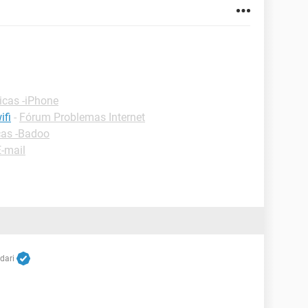
icas -iPhone
ifi
-
Fórum Problemas Internet
cas -Badoo
-mail
dari