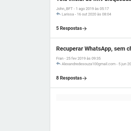
John_BFT
-
1 ago 2019 às 05:17
Larissa
-
16 out 2020 às 08:04
5 Respostas
Recuperar WhatsApp, sem c
Fran
-
25 fev 2019 às 09:35
Alexandredesouza100gmail.com
-
5 jun 2
8 Respostas