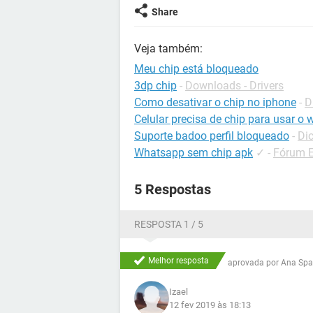
Share
Veja também:
Meu chip está bloqueado
3dp chip
-
Downloads - Drivers
Como desativar o chip no iphone
-
D
Celular precisa de chip para usar o w
Suporte badoo perfil bloqueado
-
Di
Whatsapp sem chip apk
✓
-
Fórum E
5 Respostas
RESPOSTA 1 / 5
Melhor resposta
aprovada por
Ana Spa
Izael
12 fev 2019 às 18:13