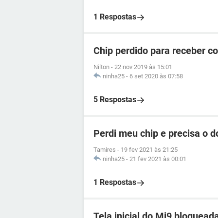
1 Respostas
Chip perdido para receber c
Nilton
-
22 nov 2019 às 15:01
ninha25
-
6 set 2020 às 07:58
5 Respostas
Perdi meu chip e precisa o 
Tamires
-
19 fev 2021 às 21:25
ninha25
-
21 fev 2021 às 00:01
1 Respostas
Tela inicial do Mi9 bloquead