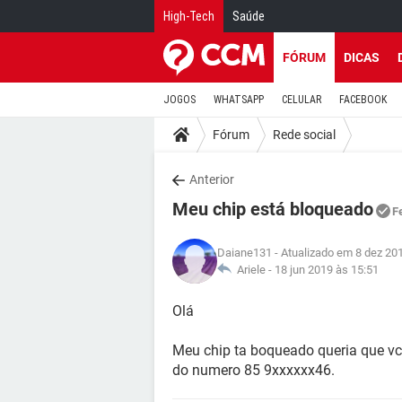
High-Tech
Saúde
FÓRUM
DICAS
JOGOS
WHATSAPP
CELULAR
FACEBOOK
Fórum
Rede social
Anterior
Meu chip está bloqueado
F
Daiane131
- Atualizado em 8 dez 20
Ariele -
18 jun 2019 às 15:51
Olá
Meu chip ta boqueado queria que v
do numero 85 9xxxxxx46.