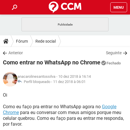
MENU
INÍCIO
JOGOS
WHATSAPP
DICAS
Fórum
Rede social
CELULAR
FACEBOOK
JOGOS
WHATSAPP
DOWNLOADS
Anterior
Seguinte
OUTLOOK
EXCEL
CELULAR
FACEBOOK
Como entrar no WhatsApp no Chrome
INSTAGRAM
JOGOS
GMAIL
WHATSAPP
Fechado
FÓRUM
OUTLOOK
EXCEL
GUIA DE COMPRAS
CELULAR
FACEBOOK
anacarolinesantossilva
- 10 dez 2018 à 16:14
INSTAGRAM
JOGOS
GMAIL
WHATSAPP
GLOSSÁRIO
Perfil bloqueado -
11 dez 2018 à 06:01
OUTLOOK
EXCEL
GUIA DE COMPRAS
CELULAR
FACEBOOK
INSTAGRAM
JOGOS
GMAIL
WHATSAPP
Oi
OUTLOOK
EXCEL
GUIA DE COMPRAS
CELULAR
FACEBOOK
Como eu faço pra entrar no WhatsApp agora no
Google
INSTAGRAM
GMAIL
Chrome
para eu conversar com meus amigos porque meu
OUTLOOK
EXCEL
GUIA DE COMPRAS
celular quebrou. Como eu faço para eu entrar me responda,
INSTAGRAM
GMAIL
por favor.