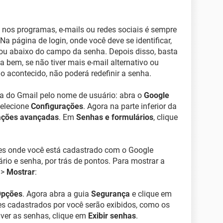
 nos programas, e-mails ou redes sociais é sempre
a página de login, onde você deve se identificar,
 ou abaixo do campo da senha. Depois disso, basta
ja bem, se não tiver mais e-mail alternativo ou
o acontecido, não poderá redefinir a senha.
a do Gmail pelo nome de usuário: abra o
Google
selecione
Configurações
. Agora na parte inferior da
ações avançadas
. Em
Senhas e formulários
, clique
es onde você está cadastrado com o Google
io e senha, por trás de pontos. Para mostrar a
 >
Mostrar
:
pções
. Agora abra a guia
Segurança
e clique em
tes cadastrados por você serão exibidos, como os
 ver as senhas, clique em
Exibir senhas
.