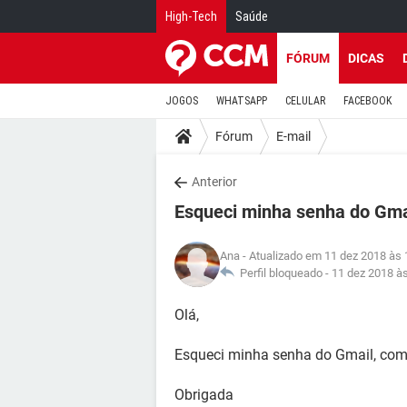
High-Tech
Saúde
FÓRUM
DICAS
JOGOS
WHATSAPP
CELULAR
FACEBOOK
Fórum
E-mail
Anterior
Esqueci minha senha do Gma
Ana
- Atualizado em 11 dez 2018 às 
Perfil bloqueado -
11 dez 2018 à
Olá,
Esqueci minha senha do Gmail, com
Obrigada