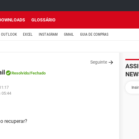
DOWNLOADS
GLOSSÁRIO
OUTLOOK
EXCEL
INSTAGRAM
GMAIL
GUIA DE COMPRAS
Seguinte
ASS
il
NEW
Resolvido
/Fechado
11:17
s 05:44
o recuperar?