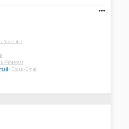
s -YouTube
il
s -Pinterest
mail
-
Dicas -Gmail