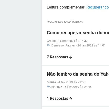
Leitura complementar:
Recuperar co
Conversas semelhantes
Como recuperar senha do me
Greice
-
16 mar 2021 às 14:32
DemissonFagner
-
24 jan 2023 às 14:01
7 Respostas
Não lembro da senha do Ya
Mariza
-
4 fev 2019 às 21:53
ninha25
-
5 fev 2019 às 04:45
1 Respostas