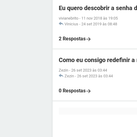
Eu quero descobrir a senha d
vivianebrito
-
11 nov 2018 às 19:05
Vinicius
-
24 set 2019 às 08:48
2 Respostas
Como eu consigo redefinir a
Zezin
-
26 set 2023 às 03:44
Zezin
-
26 set 2023 às 03:44
0 Respostas