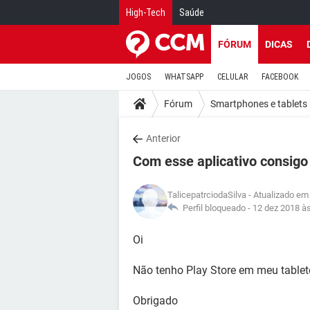
High-Tech
Saúde
FÓRUM
DICAS
JOGOS
WHATSAPP
CELULAR
FACEBOOK
Fórum
Smartphones e tablets
Anterior
Com esse aplicativo consigo
TalicepatrciodaSilva
- Atualizado em
Perfil bloqueado -
12 dez 2018 à
Oi
Não tenho Play Store em meu tablete
Obrigado