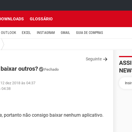
DOWNLOADS
GLOSSÁRIO
OUTLOOK
EXCEL
INSTAGRAM
GMAIL
GUIA DE COMPRAS
Seguinte
ASS
 baixar outros?
NEW
Fechado
 12 dez 2018 às 04:37
s 04:38
, portanto não consigo baixar nenhum aplicativo.