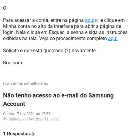
Oi
Para acessar a conta, entre na página
aqui
e clique em
Minha conta no alto da interface para abrir a página de
login. Nela clique em Esqueci a senha e siga as instruções
exibidas na tela. Veja co procedimento completo
aqui
.
Solicite o que está querendo (?) novamente.
Boa sorte
Conversas semelhantes
Não tenho acesso ao e-mail do Samsung
Account
Carlos
-
7 fev 2021 às 17:55
ninha25
-
8 fev 2021 às 06:52
1 Respostas