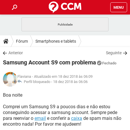
MENU
INÍCIO
JOGOS
WHATSAPP
DICAS
Fórum
Smartphones e tablets
CELULAR
FACEBOOK
JOGOS
WHATSAPP
DOWNLOADS
Anterior
Seguinte
OUTLOOK
EXCEL
CELULAR
FACEBOOK
Samsung Account S9 com problema
INSTAGRAM
JOGOS
GMAIL
WHATSAPP
Fechado
FÓRUM
OUTLOOK
EXCEL
GUIA DE COMPRAS
CELULAR
FACEBOOK
Flaviana
- Atualizado em 18 dez 2018 às 06:09
INSTAGRAM
JOGOS
GMAIL
WHATSAPP
GLOSSÁRIO
Perfil bloqueado -
18 dez 2018 às 06:06
OUTLOOK
EXCEL
GUIA DE COMPRAS
CELULAR
FACEBOOK
INSTAGRAM
JOGOS
GMAIL
WHATSAPP
Boa noite
OUTLOOK
EXCEL
GUIA DE COMPRAS
CELULAR
FACEBOOK
Comprei um Samsung S9 a poucos dias e não estou
INSTAGRAM
GMAIL
conseguindo acessar a samsung account. Sempre pede
OUTLOOK
EXCEL
GUIA DE COMPRAS
para reenviar o
email
e conferir a
caixa
de spam mais não
INSTAGRAM
GMAIL
encontro nada! Por favor me ajudeem!