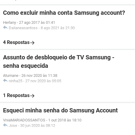
Como excluir minha conta Samsung account?
Herlany
-
27 ago 2017 às 01:41
Daiianeasantoss
-
8 ago 2021 às 21:30
4 Respostas
Assunto de desbloqueio de TV Samsung -
senha esquecida
Atumane
-
26 nov 2020 às 11:38
ninha25
-
27 nov 2020 às 05:05
1 Respostas
Esqueci minha senha do Samsung Account
VniaMARIADOSSANTOS
-
1 out 2018 às 18:10
Jose
-
30 jun 2020 às 08:12