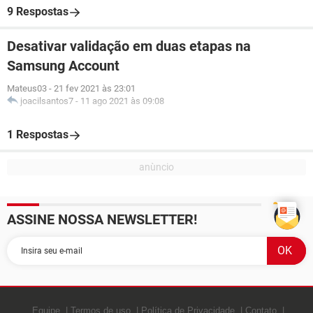
9 Respostas
Desativar validação em duas etapas na
Samsung Account
Mateus03
-
21 fev 2021 às 23:01
joacilsantos7
-
11 ago 2021 às 09:08
1 Respostas
ASSINE NOSSA NEWSLETTER!
Equipe
Termos de uso
Política de Privacidade
Contato