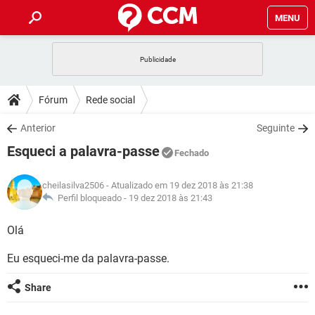
MENU
INÍCIO
JOGOS
WHATSAPP
DICAS
Fórum
Rede social
CELULAR
FACEBOOK
JOGOS
WHATSAPP
DOWNLOADS
Anterior
Seguinte
OUTLOOK
EXCEL
CELULAR
FACEBOOK
Esqueci a palavra-passe
INSTAGRAM
JOGOS
GMAIL
WHATSAPP
Fechado
FÓRUM
OUTLOOK
EXCEL
GUIA DE COMPRAS
CELULAR
FACEBOOK
cheilasilva2506
- Atualizado em 19 dez 2018 às 21:38
INSTAGRAM
JOGOS
GMAIL
WHATSAPP
GLOSSÁRIO
Perfil bloqueado -
19 dez 2018 às 21:43
OUTLOOK
EXCEL
GUIA DE COMPRAS
CELULAR
FACEBOOK
INSTAGRAM
JOGOS
GMAIL
WHATSAPP
Olá
OUTLOOK
EXCEL
GUIA DE COMPRAS
CELULAR
FACEBOOK
Eu esqueci-me da palavra-passe.
INSTAGRAM
GMAIL
OUTLOOK
EXCEL
GUIA DE COMPRAS
Share
INSTAGRAM
GMAIL