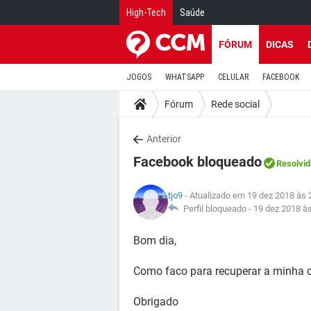
High-Tech
Saúde
FÓRUM
DICAS
JOGOS
WHATSAPP
CELULAR
FACEBOOK
Fórum
Rede social
Anterior
Facebook bloqueado
Resolvid
tjo9
- Atualizado em 19 dez 2018 às 
Perfil bloqueado -
19 dez 2018 à
Bom dia,
Como faco para recuperar a minha 
Obrigado