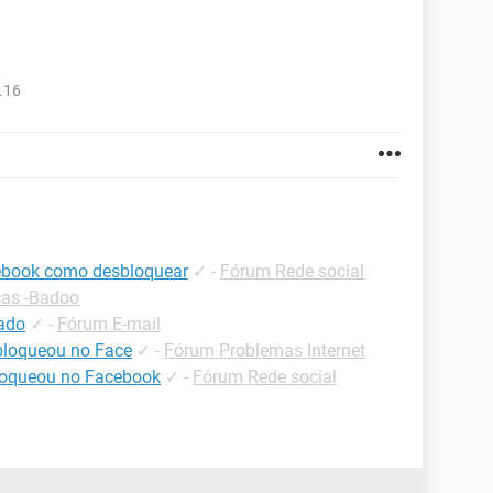
.16
ebook como desbloquear
✓
-
Fórum Rede social
cas -Badoo
ado
✓
-
Fórum E-mail
loqueou no Face
✓
-
Fórum Problemas Internet
loqueou no Facebook
✓
-
Fórum Rede social