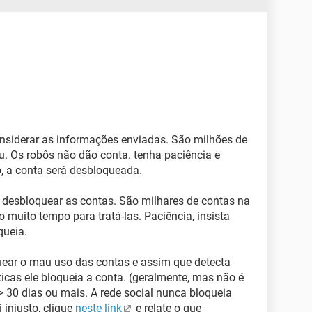
siderar as informações enviadas. São milhões de
 Os robôs não dão conta. tenha paciência e
o, a conta será desbloqueada.
i desbloquear as contas. São milhares de contas na
 muito tempo para tratá-las. Paciência, insista
queia.
uear o mau uso das contas e assim que detecta
ticas ele bloqueia a conta. (geralmente, mas não é
° > 30 dias ou mais. A rede social nunca bloqueia
 injusto, clique
neste link
e relate o que