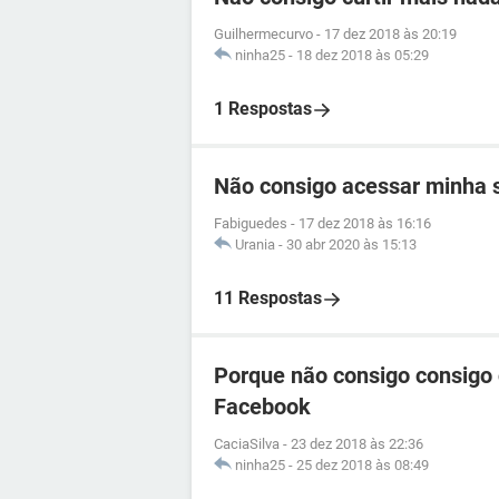
Guilhermecurvo
-
17 dez 2018 às 20:19
ninha25
-
18 dez 2018 às 05:29
1 Respostas
Não consigo acessar minha 
Fabiguedes
-
17 dez 2018 às 16:16
Urania
-
30 abr 2020 às 15:13
11 Respostas
Porque não consigo consigo 
Facebook
CaciaSilva
-
23 dez 2018 às 22:36
ninha25
-
25 dez 2018 às 08:49